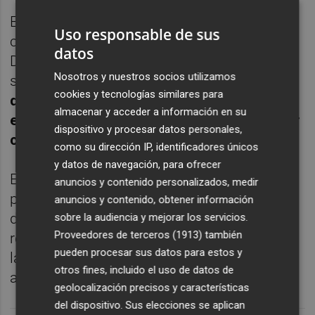
Escobar había disputado hasta la fecha
Uso responsable de sus
cinco promociones de ascenso a Tercera
datos
División, sin lograr el ascenso. Ha sido a la
Nosotros y nuestros socios utilizamos
sexta ocasión, con el Castellón y en la f
ase
cookies y tecnologías similares para
de ascenso a Segunda División “B” cuando
almacenar y acceder a información en su
el técnico castellonense ha logrado cumplir
dispositivo y procesar datos personales,
con el objetivo.
como su dirección IP, identificadores únicos
y datos de navegación, para ofrecer
El anuncio se ha efectuado durante la
anuncios y contenido personalizados, medir
presentación de Juan Guerrero como nuevo
anuncios y contenido, obtener información
director deportivo del Castellón quien ha
sobre la audiencia y mejorar los servicios.
Proveedores de terceros (1913)
también
reiterado que el objetivo es el ascenso y que
pueden procesar sus datos para estos y
la semana que viene empezarán a
otros fines, incluido el uso de datos de
anunciarse las altas y bajas en el equipo.
geolocalización precisos y características
del dispositivo. Sus elecciones se aplican