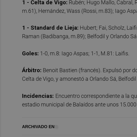
1 - Celta de Vigo:
Rubén; Hugo Mallo, Cabral, R
m.61), Hernández, Wass (Rossi, m.83); Iago Aspa
1 - Standard de Lieja:
Hubert; Fai, Scholz, Laif
Raman (Badibanga, m.89); Belfodil y Orlando Sá
Goles:
1-0, m.8: Iago Aspas; 1-1, M.81: Laifis.
Árbitro:
Benoit Bastien (francés). Expulsó por do
Celta de Vigo, y amonestó a Orlando Sá, Belfodil 
Incidencias:
Encuentro correspondiente a la qu
estadio municipal de Balaídos ante unos 15.000
ARCHIVADO EN