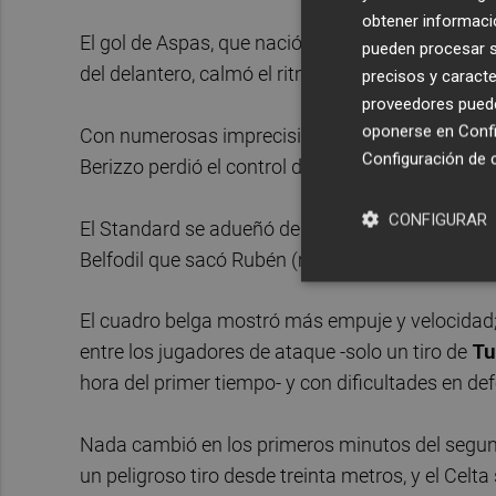
obtener informació
El gol de Aspas, que nació en un rápido saque
pueden procesar su
del delantero, calmó el ritmo del Celta, únicame
precisos y caracte
proveedores pueden
oponerse en
Confi
Con numerosas imprecisiones en el pase, poco jue
Configuración de 
Berizzo perdió el control del choque.
CONFIGURAR
El Standard se adueñó del centro del campo. No
Belfodil que sacó Rubén (min. 20) y un cabezazo 
El cuadro belga mostró más empuje y velocidad;
entre los jugadores de ataque -solo un tiro de
Tu
hora del primer tiempo- y con dificultades en def
Nada cambió en los primeros minutos del segundo
un peligroso tiro desde treinta metros, y el Cel