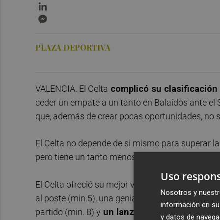
LinkedIn
Messenger
PLAZA DEPORTIVA
VALENCIA. El Celta
complicó su clasificación
ceder un empate a un tanto en Balaídos ante el St
que, además de crear pocas oportunidades, no su
El Celta no depende de si mismo para superar l
pero tiene un tanto menos que el club belga en la
Uso respons
El Celta ofreció su mejor versión en los primero
Nosotros y nuestr
al poste (min.5), una genialidad de Iago Aspas a
información en su 
partido (min. 8) y
un lanzamiento de Pione S
y datos de navega