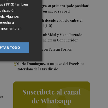
os (1913)
también
1
Jorge Martín logra su primera 'pole position'
s
calización
en Silverstone, con nuevo récord
 web. Algunos
2
Un gol de Bardeli decide el duelo entre el
derecho a
Levante y su filial (1-0)
ier momento en
3
Nacho Huerta, Luis Vidal y Manu Furtado
renuevan con el Léleman Conqueridor
PTAR TODO
4
Foios se vuelca con Ferran Torres
de
5
Mario Domínguez, a un paso del Excelsior
Róterdam de la Eredivisie
n
Suscríbete al canal
on
de Whatsapp