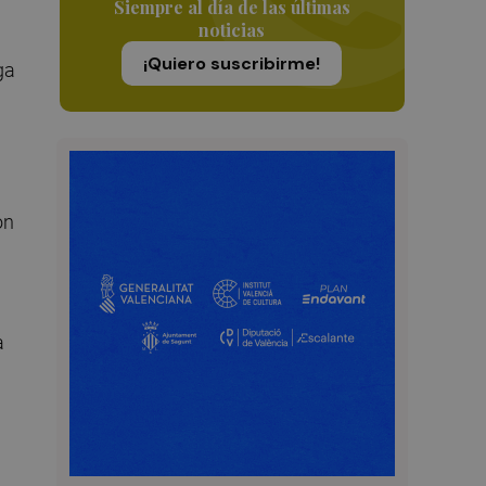
Siempre al día de las últimas
noticias
¡Quiero suscribirme!
ga
on
a