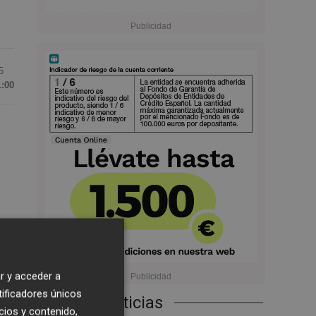
5
1:00
i
r y acceder a
del
tificadores únicos
Últimas Noticias
cios y contenido,