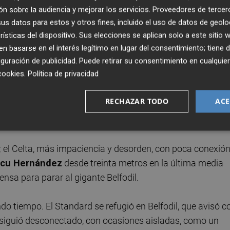
n sobre la audiencia y mejorar los servicios.
Proveedores de tercer
 de banda de Hugo Mallo acompañado por un par de regate
s datos para estos y otros fines, incluido el uso de datos de geolo
nte superior en el comienzo del encuentro.
rísticas del dispositivo. Sus elecciones se aplican solo a este sitio
 basarse en el interés legítimo en lugar del consentimiento; tiene 
guración de publicidad
. Puede retirar su consentimiento en cualqu
go combinativo y nula presión al rival, el conjunto de
cookies
.
Política de privacidad
RECHAZAR TODO
ACE
 creó muchas ocasiones pero rozó el empate con un tiro 
al poste de Orlando Sá tras un saque de falta (min. 37).
 el Celta, más impaciencia y desorden, con poca conexió
cu Hernández
desde treinta metros en la última media
ensa para parar al gigante Belfodil.
 tiempo. El Standard se refugió en Belfodil, que avisó c
ta siguió desconectado, con ocasiones aisladas, como un