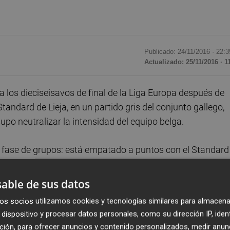
Publicado: 24/11/2016 ·
22:3
Actualizado: 25/11/2016 · 1
a los dieciseisavos de final de la Liga Europa después de
andard de Lieja, en un partido gris del conjunto gallego,
po neutralizar la intensidad del equipo belga.
a fase de grupos: está empatado a puntos con el Standard
 diferencia de goles.
able de sus datos
s quince minutos, en los que acumuló un remate de Guidett
os socios utilizamos cookies y tecnologías similares para almacena
nte los defensas Fiore y Scholz para marcar el primer gol 
dispositivo y procesar datos personales, como su dirección IP, iden
isto
desde fuera del área (min.15).
ción, para ofrecer anuncios y contenido personalizados, medir anun