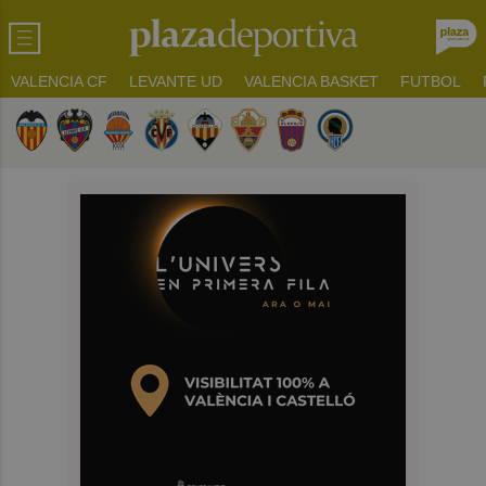
VALENCIA CF
LEVANTE UD
VALENCIA BASKET
FUTBOL