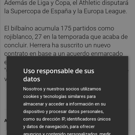
Además de Liga y Copa, el Athletic disputará
la Supercopa de España y la Europa League.
El bilbaíno acumula 175 partidos como
rojiblanco, 27 en la temporada que acaba de
concluir. Herrera ha suscrito un nuevo
contrato en base a un acuerdo enmarcado
en la línea trazada por el club bilbaíno, con
Uso responsable de sus
"una estructura salarial fija y un componente
datos
variable por objetivos".
Nosotros y nuestros socios utilizamos
cookies y tecnologías similares para
almacenar y acceder a información en su
dispositivo y procesar datos personales,
como su dirección IP, identificadores únicos
ARCHIVADO EN
ANDER HERRERA
y datos de navegación, para ofrecer
anuncios y contenido personalizados, medir