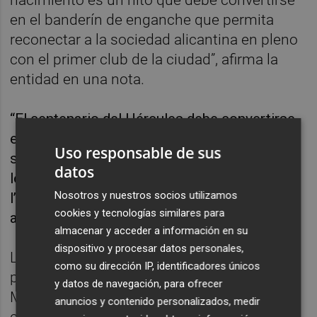
nacimiento es un hito que debe convertirse
en el banderín de enganche que permita
reconectar a la sociedad alicantina en pleno
con el primer club de la ciudad”, afirma la
entidad en una nota.
“El centenario del Hércules debe convertirse
en un acontecimiento abierto a la ciudad y
Uso responsable de sus
sus ciudadanos, así como de otras
datos
localidades, especialmente de la comarca de
Nosotros y nuestros socios utilizamos
l’Alacantí, pero también de otras comarcas
cookies y tecnologías similares para
alicantinas”, añade el comunicado.
almacenar y acceder a información en su
dispositivo y procesar datos personales,
La comisión del centenario está compuesta
como su dirección IP, identificadores únicos
por su presidente Manuel Palomar, Josep
y datos de navegación, para ofrecer
Miquel GarcÍa Martín (Secretario y
anuncios y contenido personalizados, medir