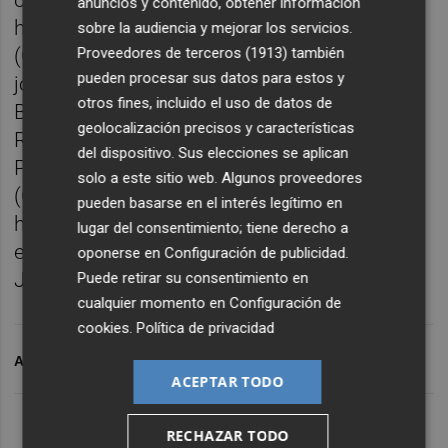
coordinador de Historia y memoria
anuncios y contenido, obtener información
histórica), Luis Javier Hernández
sobre la audiencia y mejorar los servicios.
Proveedores de terceros (1913)
también
(Coordinador de Actos, conferencias,
pueden procesar sus datos para estos y
jornadas y exposiciones), Jennifer Pedro de
otros fines, incluido el uso de datos de
Blas (Coordinadora de Eventos deportivos)
geolocalización precisos y características
Ramón Pérez (Coordinador de
del dispositivo. Sus elecciones se aplican
Publicaciones), Ángel Sánchez Aracil
solo a este sitio web. Algunos proveedores
(Coordinador de Peñas y entidades
pueden basarse en el interés legítimo en
herculanas), Guillermo Villena (Asuntos
lugar del consentimiento; tiene derecho a
económicos), Violeta Trives (Patrocinios)
oponerse en
Configuración de publicidad
.
Javier Lloréns (Comunicación).
Puede retirar su consentimiento en
cualquier momento en
Configuración de
cookies
.
Política de privacidad
ARCHIVADO EN
HÉRCULES CF
CENTENARIO HCF
ACEPTAR TODO
RECHAZAR TODO