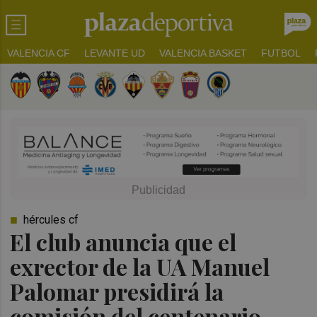
VALENCIA CF
LEVANTE UD
VALENCIA BASKET
FUTBOL
hércules cf
El club anuncia que el
exrector de la UA Manuel
Palomar presidirá la
comisión del centenario