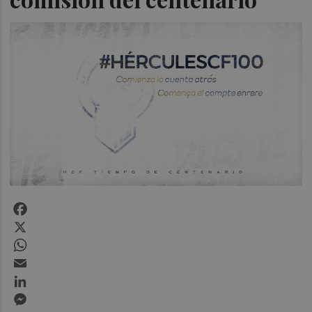
Facebook
X
WhatsApp
Email
LinkedIn
Messenger