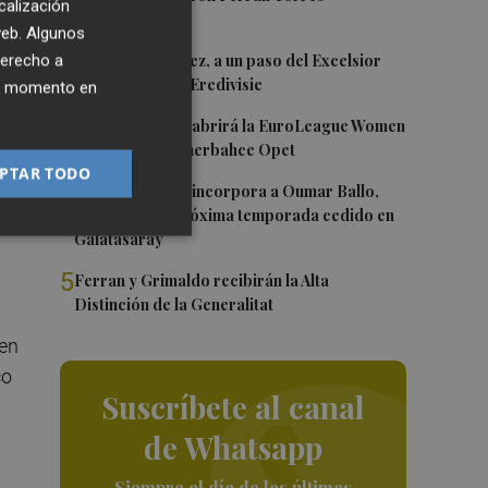
calización
 web. Algunos
2
Mario Domínguez, a un paso del Excelsior
derecho a
o
Róterdam de la Eredivisie
ier momento en
3
Valencia Basket abrirá la EuroLeague Women
en casa ante Fenerbahce Opet
PTAR TODO
4
Valencia Basket incorpora a Oumar Ballo,
que jugará la próxima temporada cedido en
Galatasaray
5
Ferran y Grimaldo recibirán la Alta
Distinción de la Generalitat
 en
co
Suscríbete al canal
de Whatsapp
Siempre al día de las últimas