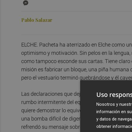
Messenger
Pablo Salazar
ELCHE. Pacheta ha aterrizado en Elche como un
optimismo y motivación. Sin pelos en la lengua, 
como tampoco esconde sus cartas. Tiene claro el
misión es fabricar un bloque, una piña humana
pero el vestuario terminó quebrándose y él cayendo
Uso respons
Las declaraciones que dejó a su salida han caíd
rumbo intermitente del equipo. Ante el Llagoste
Nosotros y nuestr
quiere demostrar lo equivocado que estaba su ext
información en su 
una bomba difícil de digerir. Verdú, capitán franj
y datos de navega
obtener informació
refrendó su mensaje sobre el césped el domingo