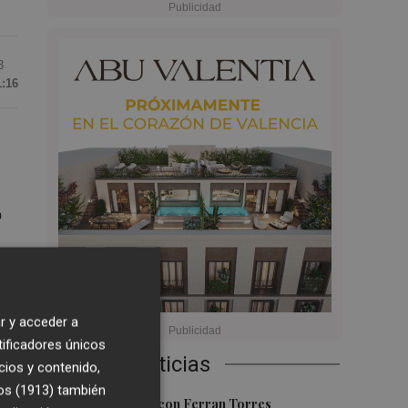
3
1:16
o
el
r y acceder a
e
tificadores únicos
Últimas Noticias
cios y contenido,
os (1913)
también
1
Foios se vuelca con Ferran Torres