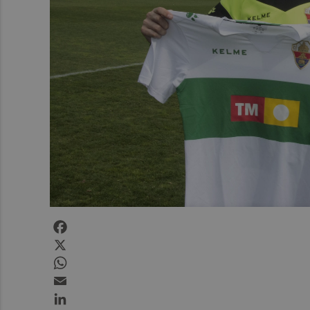
Facebook
X
WhatsApp
Email
LinkedIn