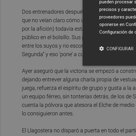
pueden procesar su
precisos y caracte
Dos entrenadores después Pacheta ha llegado c
proveedores pueden
que no veían claro cómo un entrenador ‘old schoo
oponerse en
Confi
por la afición) todavía estaba presente. Dos rue
Configuración de 
público en el bolsillo. Sus palabras son claras, 
entre los suyos y no esconde que su objetivo es a
CONFIGURAR
Segunda” y eso ‘pone’ a cualquiera.
Ayer aseguró que la victoria se empezó a construi
dejando entrever alguna charla propia de vestuar
juega, refuerza el espíritu de grupo y gusta a la af
un equipo férreo, sin tonterías detrás, de los de 
cuenta la pólvora que atesora el Elche de medio 
lo consiguieron antes.
El Llagostera no disparó a puerta en todo el par