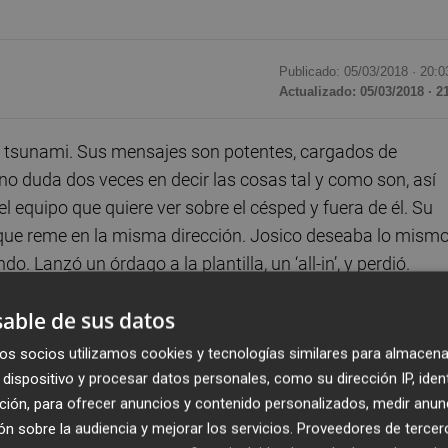
Publicado: 05/03/2018 ·
20:0
Actualizado: 05/03/2018 · 2
 tsunami. Sus mensajes son potentes, cargados de
no duda dos veces en decir las cosas tal y como son, así
 equipo que quiere ver sobre el césped y fuera de él. Su
 que reme en la misma dirección. Josico deseaba lo mism
. Lanzó un órdago a la plantilla, un ‘all-in’, y perdió.
able de sus datos
o como una losa en un vestuario que ya estaba herido por 
ra se pudo apreciar esa rabia contenida de un grupo que
os socios utilizamos cookies y tecnologías similares para almacena
écnico. La “falta de actitud” a la que se acogió Josico fu
dispositivo y procesar datos personales, como su dirección IP, iden
iverde, contestó con brillantez en sala de prensa y el grupo
ción, para ofrecer anuncios y contenido personalizados, medir anun
n sobre la audiencia y mejorar los servicios.
Proveedores de tercer
.