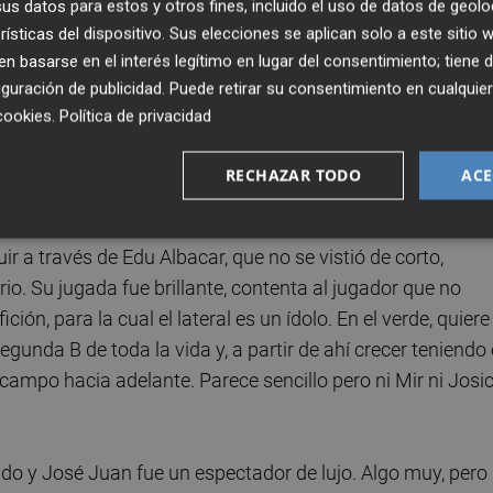
s datos para estos y otros fines, incluido el uso de datos de geolo
rísticas del dispositivo. Sus elecciones se aplican solo a este sitio
on las pilas cargadas. Su entrada desconcertó a muchos,
 basarse en el interés legítimo en lugar del consentimiento; tiene 
l’ podía mejorar la situación y la sombra de Eloy (querid
guración de publicidad
. Puede retirar su consentimiento en cualqu
das de prensa y una victoria después y se ha metido al
cookies
.
Política de privacidad
directas, punzantes y, sobre todo, motivadoras. Debe calar
scender. Nada de ‘play-off’, ha llegado aquí “para subir a
RECHAZAR TODO
ACE
r a través de Edu Albacar, que no se vistió de corto,
io. Su jugada fue brillante, contenta al jugador que no
ición, para la cual el lateral es un ídolo. En el verde, quiere
Segunda B de toda la vida y, a partir de ahí crecer teniendo
campo hacia adelante. Parece sencillo pero ni Mir ni Josi
tido y José Juan fue un espectador de lujo. Algo muy, pero