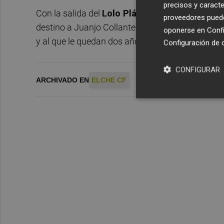
precisos y caracte
Con la salida del
Lolo Plá
del Elche, el club ilic
proveedores pueden
destino a Juanjo Collantes, jugador importante e
oponerse en
Confi
y al que le quedan dos años de contrato.
Configuración de 
CONFIGURAR
ARCHIVADO EN
ELCHE CF