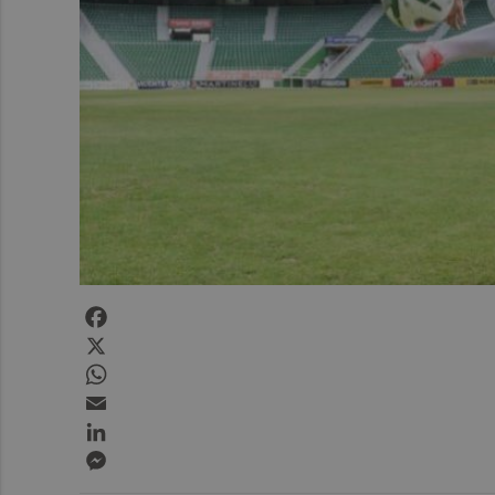
Facebook
X
WhatsApp
Email
LinkedIn
Messenger