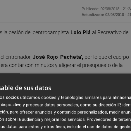
Publicado: 02/08/2018 ·
21:2
Actualizado: 02/08/2018 · 2
s la cesión del centrocampista
Lolo Plá
al Recreativo de
del entrenador,
José Rojo 'Pacheta',
por lo que el cuerpo
era contar con minutos y aligerar el presupuesto de la
able de sus datos
emporada y participó en 20 partidos, aunque solo en nueve 
os socios utilizamos cookies y tecnologías similares para almacena
dispositivo y procesar datos personales, como su dirección IP, iden
ción, para ofrecer anuncios y contenido personalizados, medir anun
ado mucha suerte al futbolista extremeño y "los mayores
n sobre la audiencia y mejorar los servicios.
Proveedores de tercer
s datos para estos y otros fines, incluido el uso de datos de geolo