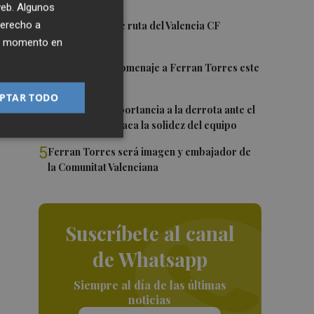
 web. Algunos
2
derecho a
La nueva hoja de ruta del Valencia CF
co
ier momento en
3
Foios rendirá homenaje a Ferran Torres este
viernes
PTAR TODO
4
Sotelo resta importancia a la derrota ante el
Villarreal y destaca la solidez del equipo
5
Ferran Torres será imagen y embajador de
la Comunitat Valenciana
Suscríbete al canal
de Whatsapp
Siempre al día de las últimas
noticias