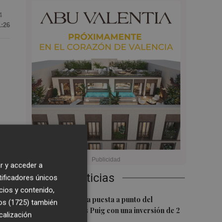
4
1:26
de
r y acceder a
Últimas Noticias
tificadores únicos
cios y contenido,
1
València ultima la puesta a punto del
os (1725)
también
Velódromo Lluís Puig con una inversión de 2
calización
millones