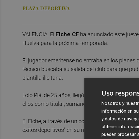
PLAZA DEPORTIVA
VALÈNCIA. El
Elche CF
ha anunciado este jueve
Huelva para la próxima temporada.
El jugador emeritense no entraba en los planes 
técnico buscaba su salida del club para que pudi
plantilla ilicitana.
Uso respons
Lolo Plá, de 25 años, llegó al Elche la pasada t
ellos como titular, sumando dos goles.
Nosotros y nuestr
información en su 
y datos de navega
El Elche, a través de un comunicado, le ha dese
obtener informació
éxitos deportivos" en su nueva etapa.
pueden procesar su