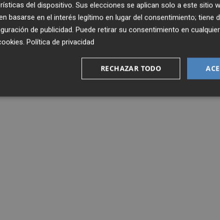
rísticas del dispositivo. Sus elecciones se aplican solo a este sitio
itano aligera su plantilla a la espera de encontrar también
 basarse en el interés legítimo en lugar del consentimiento; tiene 
n el ascenso, que no entra en los planes del cuerpo técni
guración de publicidad
. Puede retirar su consentimiento en cualqu
cookies
.
Política de privacidad
RECHAZAR TODO
ACE