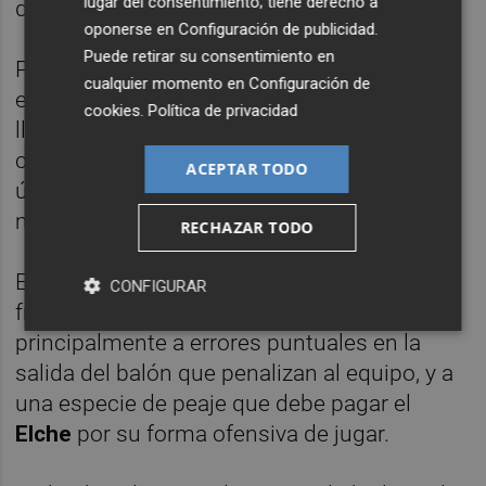
lugar del consentimiento; tiene derecho a
de acierto y lesiones, respectivamente.
oponerse en
Configuración de publicidad
.
Puede retirar su consentimiento en
Por el contrario, el punto débil del equipo
cualquier momento en
Configuración de
está en su sistema defensivo, que le ha
cookies
.
Política de privacidad
llevado a ser el equipo más goleado de la
categoría y el conjunto ilicitano de las
ACEPTAR TODO
últimas diez temporadas en Segunda que
más tantos ha recibido.
RECHAZAR TODO
El entrenador y los jugadores achacan la
CONFIGURAR
fragilidad defensiva a varios motivos, pero
principalmente a errores puntuales en la
salida del balón que penalizan al equipo, y a
una especie de peaje que debe pagar el
Elche
por su forma ofensiva de jugar.