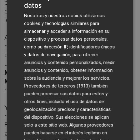
pasada temporada y traspasado al Osasuna,
datos
con una vocación ofensiva colectiva, ya que
Nosotros y nuestros socios utilizamos
los goles están mucho más repartidos.
cookies y tecnologías similares para
almacenar y acceder a información en su
Además, el equipo ilicitano es el segundo
dispositivo y procesar datos personales,
máximo anotador de la competición y
como su dirección IP, identificadores únicos
cuenta con jugadores que están rindiendo a
y datos de navegación, para ofrecer
anuncios y contenido personalizados, medir
un excelente nivel, como
Juan Francisco
anuncios y contenido, obtener información
Martínez 'Nino', Pablo Hervías o Javier
sobre la audiencia y mejorar los servicios.
Matilla,
a los que se ha sumado
Proveedores de terceros (1913)
también
recientemente Álex Fernández.
pueden procesar sus datos para estos y
otros fines, incluido el uso de datos de
Y eso a pesar de que dos de los principales
geolocalización precisos y características
referentes ofensivos, como Guillermo
del dispositivo. Sus elecciones se aplican
Fernández o Eldin Hadzic aún no han podido
solo a este sitio web. Algunos proveedores
pueden basarse en el interés legítimo en
aportar lo que se esperaba de ellos por falta