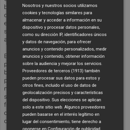
Nosotros y nuestros socios utilizamos
bastante acertada. En cuanto al sistema
cookies y tecnologías similares para
defensivo, tuvieron rachas en las que
almacenar y acceder a información en su
estuvieron bastante bien, pero las locales
dispositivo y procesar datos personales,
supieron atacar y controlar su defensa
como su dirección IP, identificadores únicos
abierta.
y datos de navegación, para ofrecer
anuncios y contenido personalizados, medir
El partido, en líneas generales, fue
anuncios y contenido, obtener información
provechoso porque el Morvedre dio una
sobre la audiencia y mejorar los servicios.
Proveedores de terceros (1913)
también
buena imagen, fueron superiores en la
pueden procesar sus datos para estos y
primera parte y no bajaron los brazos en
otros fines, incluido el uso de datos de
ningún momento. Además, este partido
geolocalización precisos y características
sirvió para rotar a todas las jugadoras
del dispositivo. Sus elecciones se aplican
franjiverdes y para disfrutar de unos
solo a este sitio web. Algunos proveedores
cuarenta minutos de un alto nivel
pueden basarse en el interés legítimo en
competitivo.
lugar del consentimiento; tiene derecho a
oponerse en
Configuración de publicidad
.