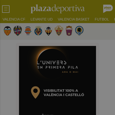
VALENCIA CF
LEVANTE UD
VALENCIA BASKET
FUTBOL