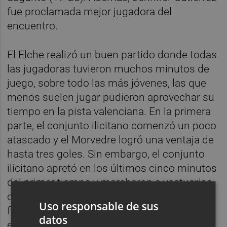
fue proclamada mejor jugadora del
encuentro.
El Elche realizó un buen partido donde todas
las jugadoras tuvieron muchos minutos de
juego, sobre todo las más jóvenes, las que
menos suelen jugar pudieron aprovechar su
tiempo en la pista valenciana. En la primera
parte, el conjunto ilicitano comenzó un poco
atascado y el Morvedre logró una ventaja de
hasta tres goles. Sin embargo, el conjunto
ilicitano apretó en los últimos cinco minutos
del primer tiempo y marcharon a vestuarios
con una ventaja de dos goles (9-11) Las
Uso responsable de sus
franjiverdes estuvieron intensas sobre todo
datos
en la segunda parte y la portería estuvo