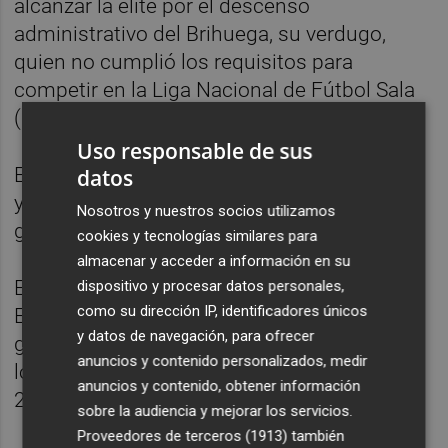
alcanzar la élite por el descenso
administrativo del Brihuega, su verdugo,
quien no cumplió los requisitos para
competir en la Liga Nacional de Fútbol Sala
(LNFS).
Uso responsable de sus
El último precedente data del curso 2016-17
datos
y el verdugo en esta ocasión fue el conjunto
Nosotros y nuestros socios utilizamos
gallego de O`Parrulo.
cookies y tecnologías similares para
almacenar y acceder a información en su
Esta derrota fue la más dolorosa, ya que el
dispositivo y procesar datos personales,
como su dirección IP, identificadores únicos
Elche ganó el primer partido en tierras
y datos de navegación, para ofrecer
gallegas (2-4) para perder, con todo a favor,
anuncios y contenido personalizados, medir
los dos siguientes en su pista por (1-5) y (0-
anuncios y contenido, obtener información
2), con lo que dejó escapar el ascenso.
sobre la audiencia y mejorar los servicios.
Proveedores de terceros (1913)
también