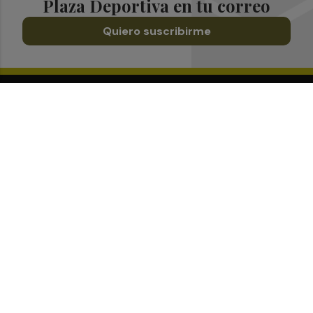
Plaza Deportiva en tu correo
Quiero suscribirme
Suscríbete al Boletín
Todos los días a primera hora en tu email
¡Quiero suscribirme!
Síguenos en redes
Plaza Deportiva, desde cualquier medio