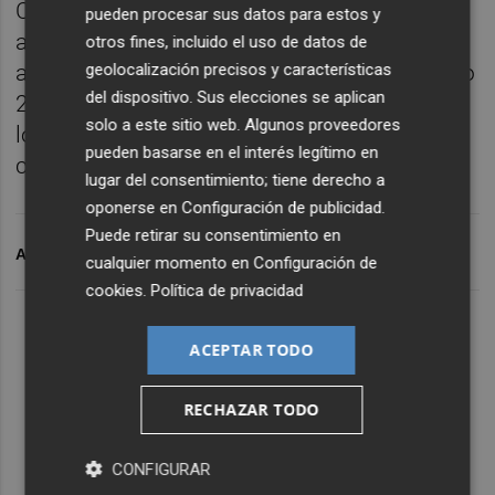
Curiosamente, el Antequera, rival por el
pueden procesar sus datos para estos y
ascenso este lunes, fue el equipo que
otros fines, incluido el uso de datos de
geolocalización precisos y características
ascendió junto al Elche a Primera en el curso
del dispositivo. Sus elecciones se aplican
2014-15 y ante el que el conjunto ilicitano
solo a este sitio web. Algunos proveedores
logró su primera victoria en la máxima
pueden basarse en el interés legítimo en
categoría (4-0).
lugar del consentimiento; tiene derecho a
oponerse en
Configuración de publicidad
.
Puede retirar su consentimiento en
ARCHIVADO EN
ELCHE CF SALA
cualquier momento en
Configuración de
cookies
.
Política de privacidad
ACEPTAR TODO
RECHAZAR TODO
CONFIGURAR