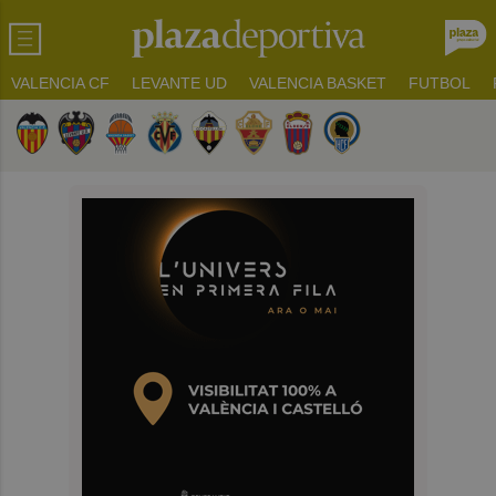
VALENCIA CF
LEVANTE UD
VALENCIA BASKET
FUTBOL