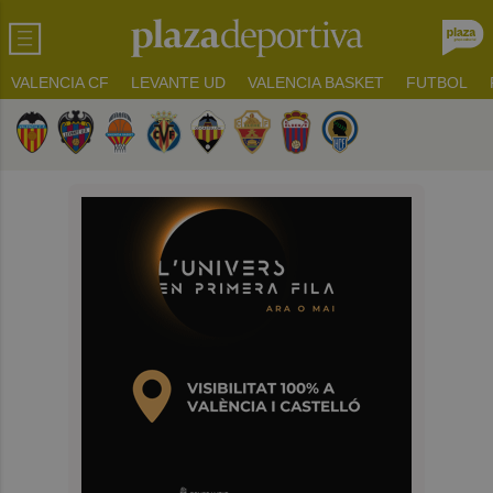
VALENCIA CF
LEVANTE UD
VALENCIA BASKET
FUTBOL