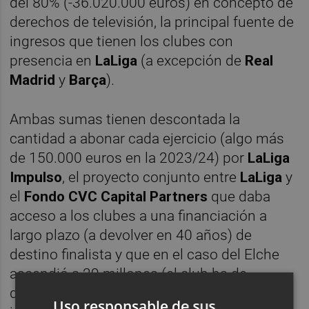
del 80% (-36.020.000 euros) en concepto de
derechos de televisión, la principal fuente de
ingresos que tienen los clubes con
presencia en
LaLiga
(a excepción de
Real
Madrid
y
Barça
).
Ambas sumas tienen descontada la
cantidad a abonar cada ejercicio (algo más
de 150.000 euros en la 2023/24) por
LaLiga
Impulso
, el proyecto conjunto entre
LaLiga
y
el
Fondo CVC Capital Partners
que daba
acceso a los clubes a una financiación a
largo plazo (a devolver en 40 años) de
destino finalista y que en el caso del Elche
ascendió a 29 millones (el club ha de
destinar el 70% de esa suma a la mejora de
Uso responsable de sus