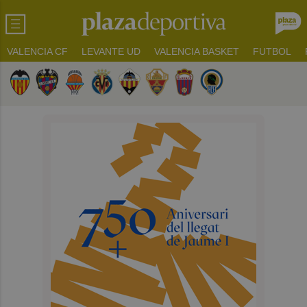
VALENCIA CF
LEVANTE UD
VALENCIA BASKET
FUTBOL