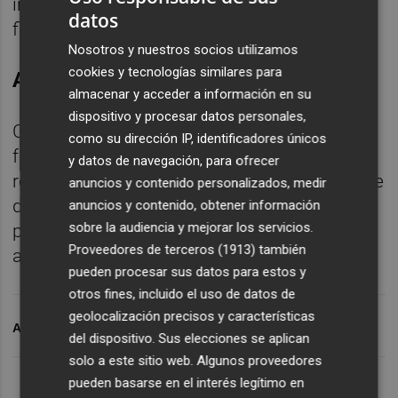
infraestructuras, un 15% a amortizar deuda
datos
financiera y otro 15% a fichajes).
Nosotros y nuestros socios utilizamos
cookies y tecnologías similares para
Ayuda del descenso
almacenar y acceder a información en su
dispositivo y procesar datos personales,
Como decíamos al principio, el aterrizaje
como su dirección IP, identificadores únicos
forzoso del Elche que refleja la citada
y datos de navegación, para ofrecer
reducción drástica de ingresos por cesión de
anuncios y contenido personalizados, medir
derechos audiovisuales se vio compensada
anuncios y contenido, obtener información
sobre la audiencia y mejorar los servicios.
por la ayuda del descenso, que en su caso
Proveedores de terceros (1913)
también
ascendió a 11.850.000 euros.
pueden procesar sus datos para estos y
otros fines, incluido el uso de datos de
geolocalización precisos y características
ARCHIVADO EN
ELCHE CF
FP
del dispositivo. Sus elecciones se aplican
solo a este sitio web. Algunos proveedores
pueden basarse en el interés legítimo en