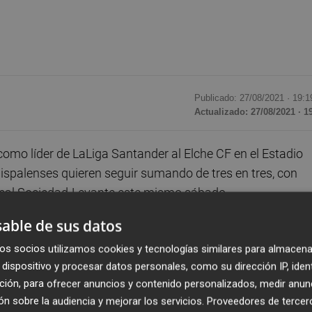
Publicado: 27/08/2021 ·
19:1
Actualizado: 27/08/2021 · 1
como líder de LaLiga Santander al Elche CF en el Estadio
hispalenses quieren seguir sumando de tres en tres, con
 Real Sociedad-Levante este mismo sábado.
able de sus datos
nte el Athletic Club y ahora los ilicitanos, de nuevo en ca
os socios utilizamos cookies y tecnologías similares para almacena
 fuerte la temporada, con la voluntad de lograr una primer
dispositivo y procesar datos personales, como su dirección IP, iden
ción, para ofrecer anuncios y contenido personalizados, medir anun
n sobre la audiencia y mejorar los servicios.
Proveedores de tercer
e el Atlético de Madrid en el Wanda Metropolitano, un