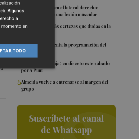
calización
1
Más problemas en el lateral derecho:
 web. Algunos
Monferrer sufre una lesión muscular
derecho a
2
ier momento en
Awa Fam deja más certezas que dudas en la
ria
WNBA
3
El Valencia presenta la programación del
PTAR TODO
Trofeu Taronja
4
El 'Trofeu Taronja', en directo este sábado
la
por À Punt
5
Almeida vuelve a entrenarse al margen del
grupo
Suscríbete al canal
de Whatsapp