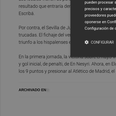
pueden procesar su
resultado que entraría dentro de lo posible y en
precisos y caracte
Escribá.
proveedores pueden
oponerse en
Confi
Por contra, el Sevilla de Julen Lopetegui va com
Configuración de 
trucadas. El fichaje del verano, el argentino Erik
triunfo a los hispalenses en el 93', en el Coliseu
CONFIGURAR
En la primera jornada, la victoria sobre el Rayo
y gol inicial, de penalti, de En Nesyri. Ahora, e
los 9 puntos y presionar al Atlético de Madrid, e
ARCHIVADO EN