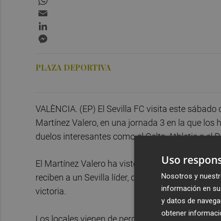
Email
LinkedIn
Messenger
PLAZA DEPORTIVA
VALÈNCIA. (EP) El Sevilla FC visita este sábado 
Martínez Valero, en una jornada 3 en la que los 
duelos interesantes como el Celta-Athletic o el
Uso respons
El Martínez Valero ha visto empatar a su equipo a
Nosotros y nuestr
reciben a un Sevilla líder, que ha arrancado muy
información en su 
victoria.
y datos de navega
obtener informació
Los locales vienen de perder, por la mínima, ant