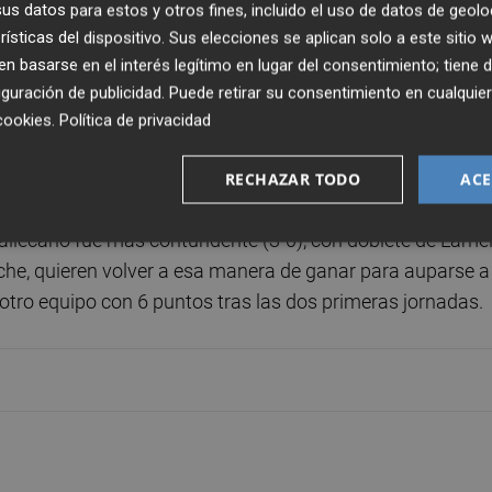
s datos para estos y otros fines, incluido el uso de datos de geolo
 un partido que dejó buenas sensaciones para los de Fran
rísticas del dispositivo. Sus elecciones se aplican solo a este sitio
 basarse en el interés legítimo en lugar del consentimiento; tiene 
guración de publicidad
. Puede retirar su consentimiento en cualqu
o un tiro, aunque con ese suspense de las escopetas de fe
cookies
.
Política de privacidad
 Lamela, sigue acertado de cara a gol y, de hecho, dio el
m ante el Getafe.
RECHAZAR TODO
ACE
 Vallecano fue más contundente (3-0), con doblete de Lame
n Elche, quieren volver a esa manera de ganar para auparse a
l otro equipo con 6 puntos tras las dos primeras jornadas.