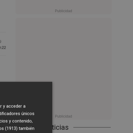
9
9:22
sa,
r y acceder a
a
tificadores únicos
cios y contenido,
Últimas Noticias
os (1913)
también