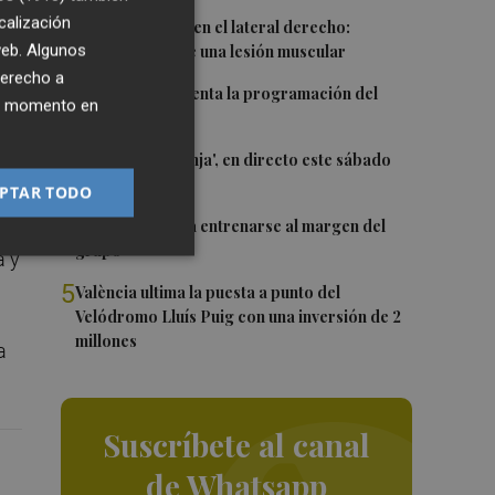
calización
1
Más problemas en el lateral derecho:
 web. Algunos
Monferrer sufre una lesión muscular
én
derecho a
2
El Valencia presenta la programación del
.
ier momento en
Trofeu Taronja
3
El 'Trofeu Taronja', en directo este sábado
rar
por À Punt
PTAR TODO
4
Almeida vuelve a entrenarse al margen del
grupo
a y
5
València ultima la puesta a punto del
Velódromo Lluís Puig con una inversión de 2
millones
a
Suscríbete al canal
de Whatsapp