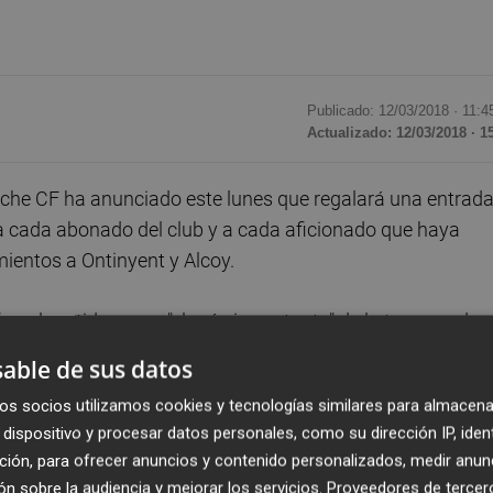
Publicado: 12/03/2018 ·
11:4
Actualizado: 12/03/2018 · 1
Elche CF ha anunciado este lunes que regalará una entrad
 a cada abonado del club y a cada aficionado que haya
ientos a Ontinyent y Alcoy.
ifica el partido como "el más importante" de la temporada, 
ero y cuarto en la clasificación, respectivamente,
able de sus datos
os socios utilizamos cookies y tecnologías similares para almacena
dispositivo y procesar datos personales, como su dirección IP, iden
los rivales y empujando a nuestro equipo y el club quiere
ción, para ofrecer anuncios y contenido personalizados, medir anun
mágico de las grandes citas", señala la entidad en el
n sobre la audiencia y mejorar los servicios.
Proveedores de tercer