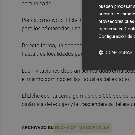
comunicado.
pueden procesar su
precisos y caracte
Por este motivo, el Elche regala a cada abonado
proveedores pueden
para los aficionados, una por partido, que acudi
oponerse en
Confi
Configuración de 
De esta forma, un abonado que estuvo presente 
CONFIGURAR
hasta tres localidades para el compromiso del d
Las invitaciones deberán ser retiradas en la sede
el mismo domingo en las taquillas del estadio.
El Elche cuenta con algo más de 8.000 socios, p
dinámica del equipo y la trascendencia del encuen
ARCHIVADO EN
ELCHE CF
UE CORNELLÀ