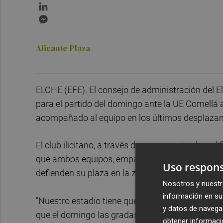
LinkedIn
Messenger
Alicante Plaza
ELCHE (EFE). El consejo de administración del 
para el partido del domingo ante la UE Cornellá
acompañado al equipo en los últimos desplazam
El club ilicitano, a través de un comunicado, cal
que ambos equipos, empatados a 48 puntos y terc
Uso respons
defienden su plaza en la zona de promoción.
Nosotros y nuestr
información en su 
"Nuestro estadio tiene que seguir asombrando a 
y datos de navega
que el domingo las gradas presenten el ambiente 
obtener informació