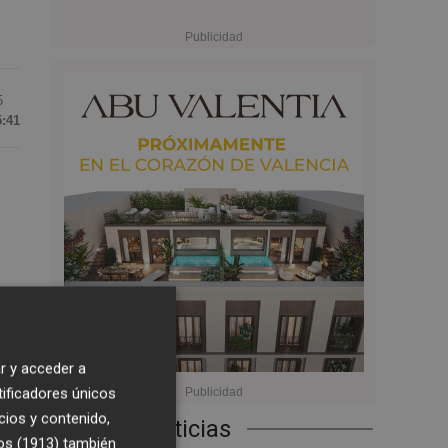
5
5:41
a
ya
r y acceder a
tificadores únicos
cios y contenido,
Últimas Noticias
os (1913)
también