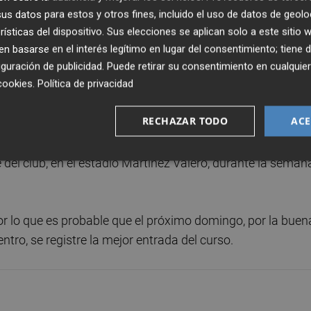
s datos para estos y otros fines, incluido el uso de datos de geolo
rísticas del dispositivo. Sus elecciones se aplican solo a este sitio
 una invitación para familiares y amigos, así como tambi
 basarse en el interés legítimo en lugar del consentimiento; tiene 
eron a los encuentros disputados en El Clariano y El Collao
guración de publicidad
. Puede retirar su consentimiento en cualqu
cookies
.
Política de privacidad
en los dos últimos desplazamientos del equipo podrá reti
RECHAZAR TODO
ACE
omingo ante el Cornellà.
 del club, en el estadio Martínez Valero, durante la seman
or lo que es probable que el próximo domingo, por la buen
tro, se registre la mejor entrada del curso.