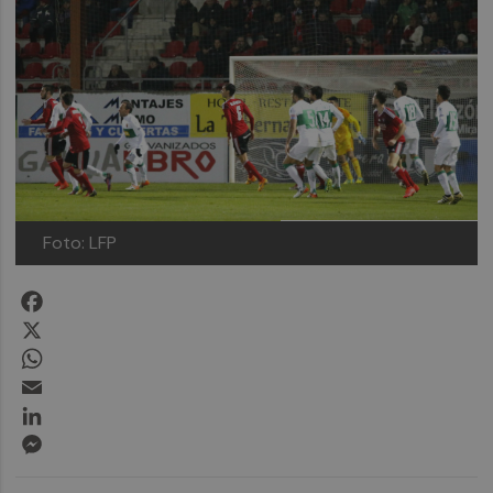
Foto: LFP
Facebook
X
WhatsApp
Email
LinkedIn
Messenger