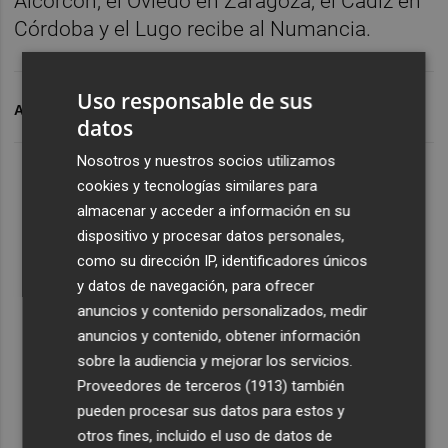
Alcorcón, el Oviedo en Zaragoza, el Cádiz en
Córdoba y el Lugo recibe al Numancia.
Uso responsable de sus
ARCHIVADO EN
ELCHE CF
CLASIFICACIÓN
datos
Nosotros y nuestros socios utilizamos
cookies y tecnologías similares para
almacenar y acceder a información en su
dispositivo y procesar datos personales,
como su dirección IP, identificadores únicos
y datos de navegación, para ofrecer
anuncios y contenido personalizados, medir
anuncios y contenido, obtener información
sobre la audiencia y mejorar los servicios.
Proveedores de terceros (1913)
también
pueden procesar sus datos para estos y
otros fines, incluido el uso de datos de