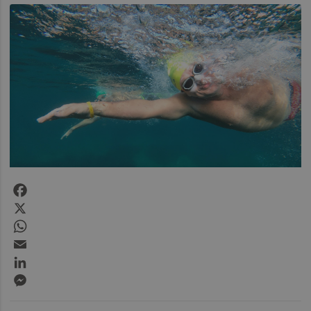
Facebook
X
WhatsApp
Email
LinkedIn
Messenger