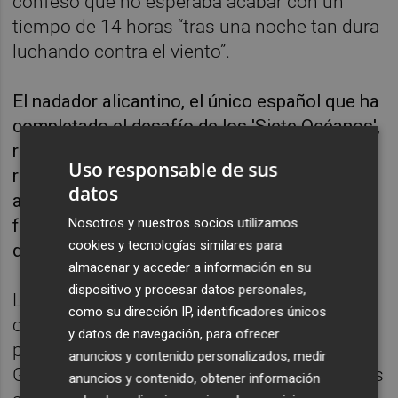
confesó que no esperaba acabar con un
tiempo de 14 horas “tras una noche tan dura
luchando contra el viento”.
El nadador alicantino, el único español que ha
completado el desafío de los 'Siete Océanos',
reto que consiste en unir a nado los siete
Uso responsable de sus
recorridos de mayor dificultad que existen en
datos
aguas abiertas en el planeta, suma de esta
Nosotros y nuestros socios utilizamos
forma un nuevo éxito a su trayectoria
cookies y tecnologías similares para
deportiva.
almacenar y acceder a información en su
dispositivo y procesar datos personales,
La travesía estuvo por la Fundación Asisa
como su dirección IP, identificadores únicos
con el reto de conseguir recursos para los
y datos de navegación, para ofrecer
proyectos de investigación del Hospital
anuncios y contenido personalizados, medir
General de Alicante Doctor Balmis dedicados
anuncios y contenido, obtener información