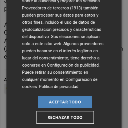
al campo de las leucemias en la edad
sobre la audiencia y mejorar los servicios.
pediátrica.
Proveedores de terceros (1913)
también
pueden procesar sus datos para estos y
otros fines, incluido el uso de datos de
Además, el Grupo Español de Paciente de
geolocalización precisos y características
Cáncer (GEPAC) y la Asociación Española de
del dispositivo. Sus elecciones se aplican
Afectados por Linfoma, Mieloma y Leucemia
solo a este sitio web. Algunos proveedores
(AEAL) han apoyado de nuevo al alicantino en
pueden basarse en el interés legítimo en
este desafío deportivo.
lugar del consentimiento; tiene derecho a
oponerse en
Configuración de publicidad
.
Puede retirar su consentimiento en
cualquier momento en
Configuración de
ARCHIVADO EN
JORGE CRIVILLÉS
cookies
.
Política de privacidad
NATACIÓN EN AGUAS ABIERTAS
ACEPTAR TODO
RECHAZAR TODO