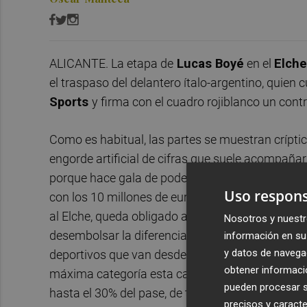
ALICANTE. La etapa de
Lucas Boyé
en el
Elch
el traspaso del delantero ítalo-argentino, quie
Sports
y firma con el cuadro rojiblanco un con
Como es habitual, las partes se muestran críptica
engorde artificial de cifras que suele acompaña
porque hace gala de poderío económico y el que
Uso respons
con los 10 millones de euros como precio de ref
al Elche, queda obligado a pagar de entrada alg
Nosotros y nuestr
desembolsar la diferencia hasta los 10 millones
información en su 
y datos de navega
deportivos que van desde los goles y minutos del
obtener informació
máxima categoría esta campaña. Mientras lo ant
pueden procesar su
hasta el 30% del pase, de tal forma que en caso d
precisos y caracte