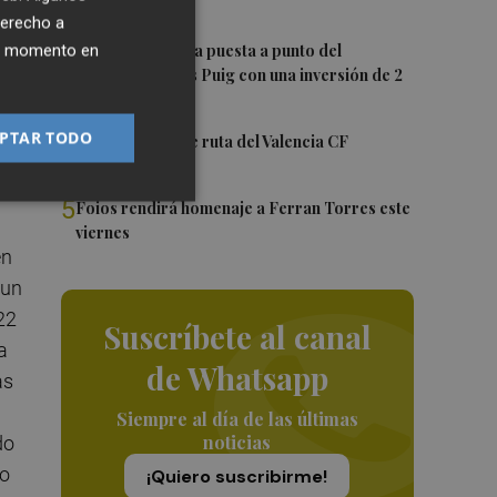
e
grupo
derecho a
3
València ultima la puesta a punto del
ier momento en
Velódromo Lluís Puig con una inversión de 2
millones
PTAR TODO
4
La nueva hoja de ruta del Valencia CF
5
Foios rendirá homenaje a Ferran Torres este
viernes
en
 un
22
Suscríbete al canal
a
de Whatsapp
as
Siempre al día de las últimas
noticias
do
ro
¡Quiero suscribirme!