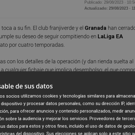
Publicado: 29/08/2023 ·
10:5
Actualizado: 29/08/2023 · 1
e
toca a su fin. El club franjiverde y el
Granada
han cerrad
n cumple su deseo de seguir compitiendo en
LaLiga EA
trato por cuatro temporadas.
s con los detalles de la operación (y dan rienda suelta al
r a cualquier fichaje que implica desembolso: el que comp
 vende porque lo hace caro), pero la misma se ha negoci
able de sus datos
erencia por el total de pase. El Granada no abona esa su
o menos de 7 millones de euros por un 70% del pase y a
os socios utilizamos cookies y tecnologías similares para almacena
 en función del cumplimiento de una serie de éxitos
dispositivo y procesar datos personales, como su dirección IP, iden
ción, para ofrecer anuncios y contenido personalizados, medir anun
 futbolista a la permanencia de los rojiblancos en la
n sobre la audiencia y mejorar los servicios.
Proveedores de tercer
erior no se produzca, el Elche mantiene el derecho sobre
s datos para estos y otros fines, incluido el uso de datos de geolo
e traspaso del futbolista por parte del Granada, el
rísticas del dispositivo. Sus elecciones se aplican solo a este sitio