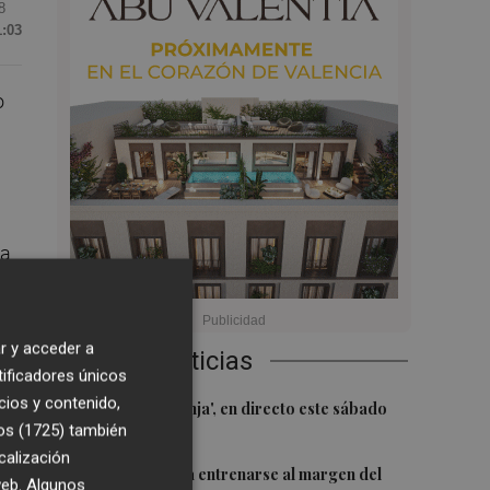
8
1:03
o
ra
ado
ma
r y acceder a
Últimas Noticias
tificadores únicos
cios y contenido,
1
El 'Trofeu Taronja', en directo este sábado
os (1725)
también
por À Punt
calización
2
Almeida vuelve a entrenarse al margen del
 web. Algunos