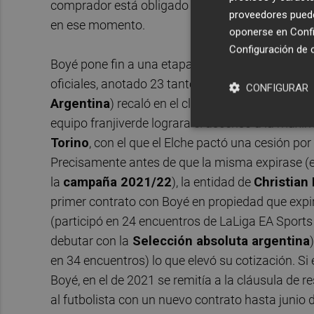
comprador está obligado a abonarle la suma equi
proveedores pueden
en ese momento.
oponerse en
Confi
Configuración de 
Boyé pone fin a una etapa de tres campañas en e
oficiales, anotado 23 tantos y firmado 10 asisten
CONFIGURAR
Argentina
) recaló en el club del
Martínez Vale
equipo franjiverde lograra el ascenso a la máxi
Torino
, con el que el Elche pactó una cesión 
Precisamente antes de que la misma expirase (e 
la
campaña 2021/22
), la entidad de
Christian
primer contrato con Boyé en propiedad que expir
(participó en 24 encuentros de LaLiga EA Sports 
debutar con la
Selección absoluta argentina
)
en 34 encuentros) lo que elevó su cotización. Si
Boyé, en el de 2021 se remitía a la cláusula de
al futbolista con un nuevo contrato hasta junio