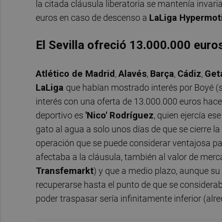
la citada cláusula liberatoria se mantenía inva
euros en caso de descenso a
LaLiga Hypermot
El Sevilla ofreció 13.000.000 euro
Atlético de Madrid
,
Alavés
,
Barça
,
Cádiz
,
Get
LaLiga
que habían mostrado interés por Boyé (si
interés con una oferta de 13.000.000 euros hace 
deportivo es
'Nico' Rodríguez
, quien ejercía es
gato al agua a solo unos días de que se cierre l
operación que se puede considerar ventajosa par
afectaba a la cláusula, también al valor de mer
Transfemarkt
) y que a medio plazo, aunque su
recuperarse hasta el punto de que se considerab
poder traspasar sería infinitamente inferior (alr