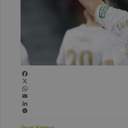
Facebook
X
WhatsApp
Email
LinkedIn
Messenger
Óscar Manteca