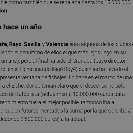
riable como también que se rebajaba hasta los 15.000.000
ion
.
s hace un año
afe
,
Rayo
,
Sevilla
y
Valencia
eran algunos de los clubes
endo el penúltimo de ellos el que más lejos llegó en su
un año), pero al final ha sido el Granada (cuyo director
e rol en el Elche cuando llegó Boyé) quien se ha llevado el
a presente ventana de fichajes. Lo hace en el marco de una
a el Elche, donde tenían claro que el descenso no solo
cado del futbolista (actualmente 10.000.000 euros para
 rendimiento fuera el mejor posible, tampoco iba a
a que en futuros mercados la suma por la que se le iba a
ededor de 2.500.000 euros) a la actual.