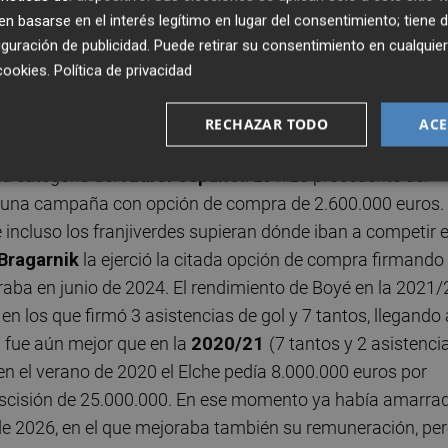
valente al porcentaje que siga siendo del club franjiverd
 basarse en el interés legítimo en lugar del consentimiento; tiene 
guración de publicidad
. Puede retirar su consentimiento en cualqu
cookies
.
Política de privacidad
l Elche en las que ha jugado un total de 100 encuentros
cias de gol. El delantero de
San Gregorio
(
Santa Fe
,
RECHAZAR TODO
ACE
ro
en septiembre de 2020, poco después de que el primer
ma categoría del
fútbol español
. Lo hizo procedente del
por una campaña con opción de compra de 2.600.000 euros.
incluso los franjiverdes supieran dónde iban a competir 
 Bragarnik
la ejerció la citada opción de compra firmando
aba en junio de 2024. El rendimiento de Boyé en la 2021/
en los que firmó 3 asistencias de gol y 7 tantos, llegando 
fue aún mejor que en la
2020/21
(7 tantos y 2 asistenci
 en el verano de 2020 el Elche pedía 8.000.000 euros por
 rescisión de 25.000.000. En ese momento ya había amarra
 de 2026, en el que mejoraba también su remuneración, pe