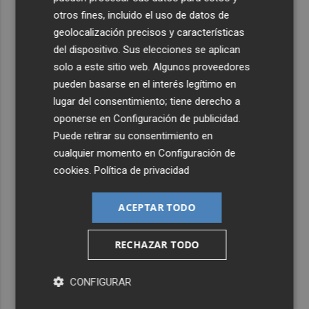
otros fines, incluido el uso de datos de
geolocalización precisos y características
del dispositivo. Sus elecciones se aplican
solo a este sitio web. Algunos proveedores
pueden basarse en el interés legítimo en
lugar del consentimiento; tiene derecho a
oponerse en
Configuración de publicidad
.
Puede retirar su consentimiento en
cualquier momento en
Configuración de
cookies
.
Política de privacidad
ACEPTAR TODO
RECHAZAR TODO
Últimas Noticias
CONFIGURAR
1
Foios se vuelca con Ferran Torres