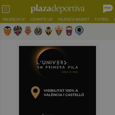
VALENCIA CF
LEVANTE UD
VALENCIA BASKET
FUTBOL