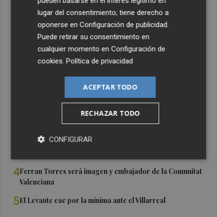
pueden basarse en el interés legítimo en
lugar del consentimiento; tiene derecho a
oponerse en
Configuración de publicidad
.
Puede retirar su consentimiento en
cualquier momento en
Configuración de
cookies
.
Política de privacidad
Últimas Noticias
1
La nueva hoja de ruta del Valencia CF
ACEPTAR TODO
2
RECHAZAR TODO
Foios rendirá homenaje a Ferran Torres este viernes
CONFIGURAR
3
Sotelo resta importancia a la derrota ante el Villarreal y
destaca la solidez del equipo
4
Ferran Torres será imagen y embajador de la Comunitat
Valenciana
5
El Levante cae por la mínima ante el Villarreal