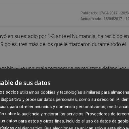
Publicado: 17/04/2017 ·
20:5
Actualizado: 18/04/2017 · 1
yó en su estadio por 1-3 ante el Numancia, ha recibido en
 goles, tres más de los que le marcaron durante todo el
la tabla, vive una mala temporada en registros defensivos,
 la Liga son los peores, además, de las últimas diez
able de sus datos
os socios utilizamos cookies y tecnologías similares para almacena
dispositivo y procesar datos personales, como su dirección IP, iden
 el equipo ilicitano se encuentra solo a ocho goles de su pe
ción, para ofrecer anuncios y contenido personalizados, medir anun
en la temporada 2009/10 cuando el Elche, dirigido por Cés
n sobre la audiencia y mejorar los servicios.
Proveedores de tercer
ras quedarse sin opciones de ascenso.
s datos para estos y otros fines, incluido el uso de datos de geolo
rísticas del dispositivo. Sus elecciones se aplican solo a este sitio