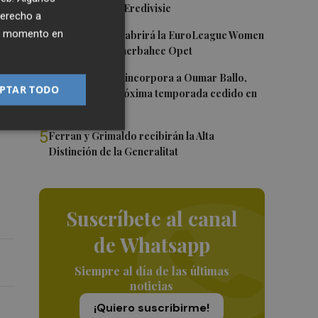
Róterdam de la Eredivisie
del
derecho a
3
ier momento en
Valencia Basket abrirá la EuroLeague Women
en casa ante Fenerbahce Opet
4
Valencia Basket incorpora a Oumar Ballo,
PTAR TODO
que jugará la próxima temporada cedido en
Galatasaray
5
Ferran y Grimaldo recibirán la Alta
Distinción de la Generalitat
Suscríbete al canal
de Whatsapp
Siempre al día de las últimas
noticias
¡Quiero suscribirme!