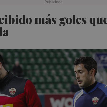
cibido más goles que
da