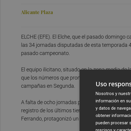
Alicante Plaza
ELCHE (EFE). El Elche, que el pasado domingo ca
las 34 jornadas disputadas de esta temporada 49
pasado campeonato.
El equipo ilicitano, situado en la zona media de 
que los números que promedia a estas alturas de
Uso respons
campañas en Segunda.
Nosotros y nuestr
información en su 
A falta de ocho jornadas para el final de la Liga,
y datos de navega
registro de los últimos tiempos, que se produjo 
obtener informació
Ferrando, protagonizó un pésimo final de Liga t
pueden procesar su
precisos y caracte