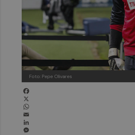
Foto: Pepe Olivares
Facebook
X
WhatsApp
Email
LinkedIn
Messenger