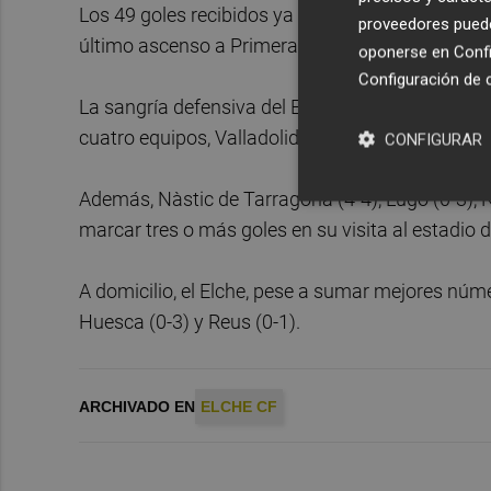
Los 49 goles recibidos ya por el Elche contrasta
proveedores pueden
último ascenso a Primera, o los 42 del curso 20
oponerse en
Confi
Configuración de 
La sangría defensiva del Elche se hace especial
cuatro equipos, Valladolid, Mallorca, Girona y A
CONFIGURAR
Además, Nàstic de Tarragona (4-4), Lugo (0-3), 
marcar tres o más goles en su visita al estadio d
A domicilio, el Elche, pese a sumar mejores núme
Huesca (0-3) y Reus (0-1).
ARCHIVADO EN
ELCHE CF