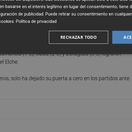
n con los 27 que recibió en toda la temporada 2012/13, la 
 basarse en el interés legítimo en lugar del consentimiento; tiene 
10/11, cuando disputó la promoción.
guración de publicidad
. Puede retirar su consentimiento en cualqu
cookies
.
Política de privacidad
mente evidente en los partidos como local, ya que solo
lcorcón se han quedado sin anotar en el Martínez Valero.
RECHAZAR TODO
ACE
Numancia (1-3), Cádiz (2-3) y Zaragoza (0-3) lograron
el Elche.
ros, solo ha dejado su puerta a cero en los partidos ante