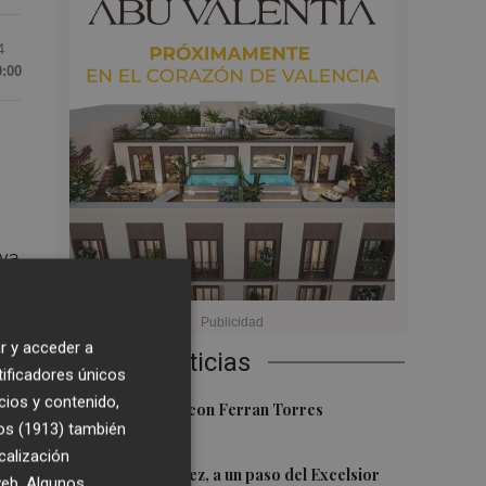
4
0:00
 ya
r y acceder a
Últimas Noticias
tificadores únicos
or
cios y contenido,
1
ar
Foios se vuelca con Ferran Torres
os (1913)
también
calización
2
Mario Domínguez, a un paso del Excelsior
 web. Algunos