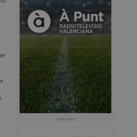
3:03
nse
o
de
s