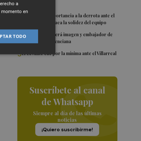
viernes
derecho a
ier momento en
3
Sotelo resta importancia a la derrota ante el
Villarreal y destaca la solidez del equipo
4
Ferran Torres será imagen y embajador de
PTAR TODO
la Comunitat Valenciana
5
El Levante cae por la mínima ante el Villarreal
Suscríbete al canal
de Whatsapp
Siempre al día de las últimas
noticias
¡Quiero suscribirme!