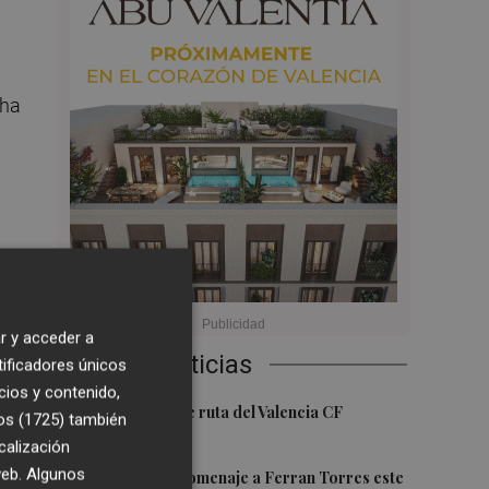
 ha
r y acceder a
Últimas Noticias
tificadores únicos
cios y contenido,
1
La nueva hoja de ruta del Valencia CF
os (1725)
también
calización
2
 web. Algunos
Foios rendirá homenaje a Ferran Torres este