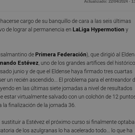
Actualizado: 22/04/2024 · 1
hacerse cargo de su banquillo de cara a las seis últimas
tivo de lograr al permanencia en
LaLiga Hypermotion
y
 salmantino de
Primera Federación
), que dirigió al Elde
rnando Estévez
, uno de los grandes artífices del históric
sado junio y de que el Eldense haya firmado tres cuartas
er un recién ascendido... El problema para el entreandor 
yendo en las últimas siete jornadas a nivel de resultados
de estar virtualmente salvado con un colchón de 12 punto
 la finalización de la jornada 36.
 sustituir a Estévez el próximo curso si finalmente optaba
catoria de los azulgranas lo ha acelerado todo... lo que ha