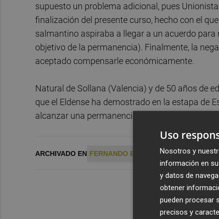
supuesto un problema adicional, pues Unionista
finalización del presente curso, hecho con el que 
salmantino aspiraba a llegar a un acuerdo para 
objetivo de la permanencia). Finalmente, la nega
aceptado compensarle económicamente.
Natural de Sollana (Valencia) y de 50 años de ed
que el Eldense ha demostrado en la estapa de Es
alcanzar una permanencia tranquila.
Uso respons
Nosotros y nuestr
ARCHIVADO EN
FERNANDO ESTÉVEZ
PONZ
CD ELD
información en su 
y datos de navega
obtener informació
pueden procesar su
precisos y caracte