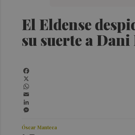
El Eldense despi
su suerte a Dani
Facebook
X
WhatsApp
Email
LinkedIn
Messenger
Óscar Manteca