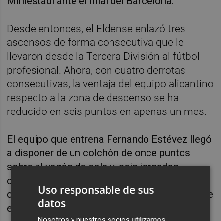
Miniestadi ante el filial del Barcelona.
Desde entonces, el Eldense enlazó tres
ascensos de forma consecutiva que le
llevaron desde la Tercera División al fútbol
profesional. Ahora, con cuatro derrotas
consecutivas, la ventaja del equipo alicantino
respecto a la zona de descenso se ha
reducido en seis puntos en apenas un mes.
El equipo que entrena Fernando Estévez llegó
a disponer de un colchón de once puntos
sobre el vagón de cola y, seis jornadas
después, esta diferencia se ha situado en
Uso responsable de sus
cinco puntos cuando restan 21 por disputarse
datos
en el campeonato liguero.
Nosotros y nuestros socios utilizamos