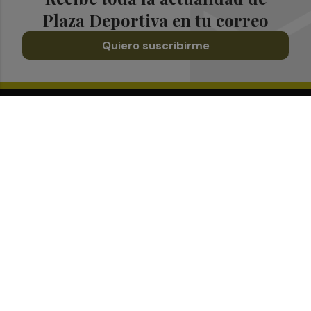
Plaza Deportiva en tu correo
Quiero suscribirme
Suscríbete al Boletín
Todos los días a primera hora en tu email
¡Quiero suscribirme!
Síguenos en redes
Plaza Deportiva, desde cualquier medio