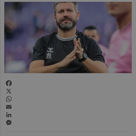
Facebook
X
WhatsApp
Email
LinkedIn
Messenger