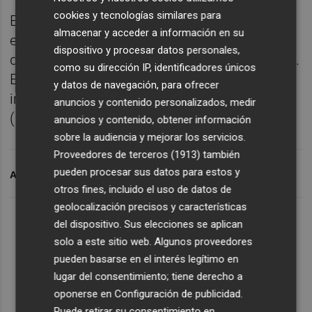
cookies y tecnologías similares para
El próximo encuentro del Eldense será ante
almacenar y acceder a información en su
el Albacete en el Nuevo Pepico Amat en un
dispositivo y procesar datos personales,
duelo directo en la lucha por la permanencia.
como su dirección IP, identificadores únicos
El conjunto manchego llegará a Elda tras
y datos de navegación, para ofrecer
imponerse en el Carlos Belmonte al Tenerife
anuncios y contenido personalizados, medir
(1-0) y en puestos de descenso.
anuncios y contenido, obtener información
sobre la audiencia y mejorar los servicios.
Proveedores de terceros (1913)
también
pueden procesar sus datos para estos y
ARCHIVADO EN
CD ELDENSE
FERNANDO ESTÉVEZ
otros fines, incluido el uso de datos de
geolocalización precisos y características
del dispositivo. Sus elecciones se aplican
solo a este sitio web. Algunos proveedores
pueden basarse en el interés legítimo en
lugar del consentimiento; tiene derecho a
oponerse en
Configuración de publicidad
.
Puede retirar su consentimiento en