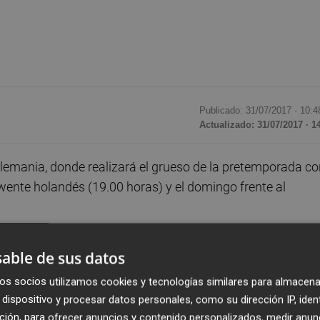
Publicado: 31/07/2017 ·
10:4
Actualizado: 31/07/2017 · 1
lemania, donde realizará el grueso de la pretemporada co
Twente holandés (19.00 horas) y el domingo frente al
ado a todos sus futbolistas para esta expedición, incluid
able de sus datos
n tierras germanas.
os socios utilizamos cookies y tecnologías similares para almacena
dispositivo y procesar datos personales, como su dirección IP, iden
u Frías, Pibe, Pol Lozano, Pipa, Manel Royo, Álex López, Llu
ción, para ofrecer anuncios y contenido personalizados, medir anun