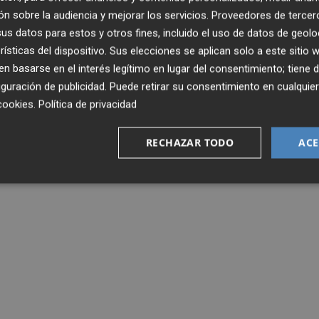
expedición catalana.
n sobre la audiencia y mejorar los servicios.
Proveedores de tercer
s datos para estos y otros fines, incluido el uso de datos de geolo
las líneas maestras del proyecto de la entidad españolist
rísticas del dispositivo. Sus elecciones se aplican solo a este sitio
 basarse en el interés legítimo en lugar del consentimiento; tiene 
guración de publicidad
. Puede retirar su consentimiento en cualqu
cookies
.
Política de privacidad
RECHAZAR TODO
ACE