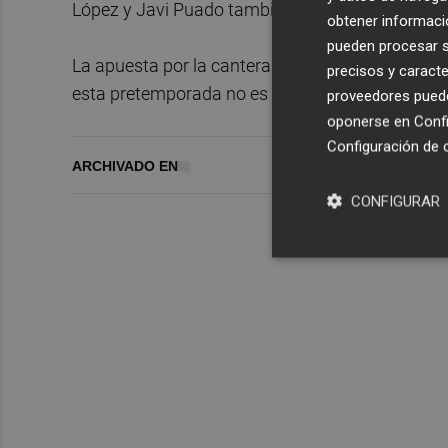
López y Javi Puado también forman parte de la 
obtener informació
pueden procesar su
La apuesta por la cantera blanquiazul es una de 
precisos y caracte
esta pretemporada no es una excepción.
proveedores pueden
oponerse en
Confi
Configuración de 
ARCHIVADO EN
CONFIGURAR