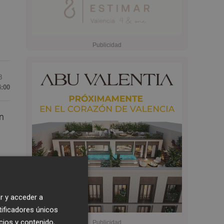
8
4:00
n
os
r y acceder a
tificadores únicos
ís
cios y contenido,