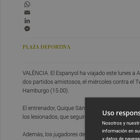
WhatsApp
Email
LinkedIn
Messenger
PLAZA DEPORTIVA
VALÈNCIA. El Espanyol ha viajado este lunes a A
dos partidos amistosos, el miércoles contra el 
Hamburgo (15.00).
El entrenador, Quique Sánchez Flores, ha convoc
Uso respons
los lesionados, que seguirán sus tratamientos e
Nosotros y nuestr
información en su 
Además, los jugadores del filial Adrián López, Ed
y datos de navega