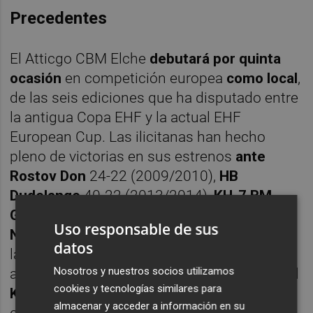
Precedentes
El Atticgo CBM Elche
debutará por quinta
ocasión
en competición europea
como local
,
de las seis ediciones que ha disputado entre
la antigua Copa EHF y la actual EHF
European Cup. Las ilicitanas han hecho
pleno de victorias en sus estrenos
ante
Rostov Don
24-22 (2009/2010),
HB
Dudelange
40-22 (2013/2014),
KH-7 BM
Granollers
26-22 (2020/2021) y
ZRK Naisa
Uso responsable de sus
Nis
33-23 (2022/2023). La única ocasión en
datos
la que el conjunto franjiverde empezó su
Nosotros y nuestros socios utilizamos
andadura europea como visitante fue ante el
cookies y tecnologías similares para
KA/POR
, y ganó 18-22 su partido. La
almacenar y acceder a información en su
eliminatoria del debut se jugó íntegra en