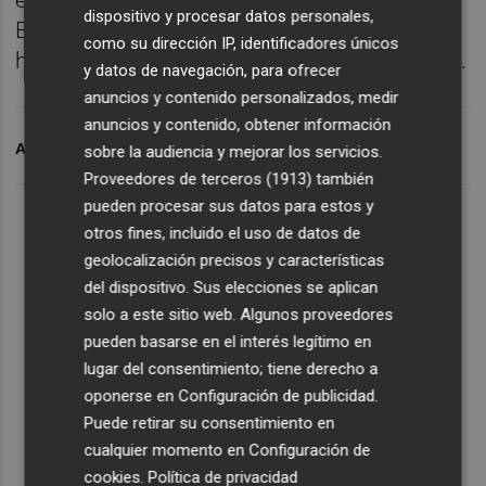
dispositivo y procesar datos personales,
Elche, como ante luxemburguesas y serbias
como su dirección IP, identificadores únicos
hace diez y una campañas, respectivamente.
y datos de navegación, para ofrecer
anuncios y contenido personalizados, medir
anuncios y contenido, obtener información
ARCHIVADO EN
BALONMANO ELCHE
sobre la audiencia y mejorar los servicios.
Proveedores de terceros (1913)
también
pueden procesar sus datos para estos y
otros fines, incluido el uso de datos de
geolocalización precisos y características
del dispositivo. Sus elecciones se aplican
solo a este sitio web. Algunos proveedores
pueden basarse en el interés legítimo en
lugar del consentimiento; tiene derecho a
oponerse en
Configuración de publicidad
.
Puede retirar su consentimiento en
cualquier momento en
Configuración de
cookies
.
Política de privacidad