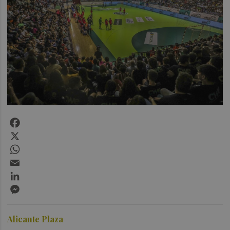
Facebook
X
WhatsApp
Email
LinkedIn
Messenger
Alicante Plaza