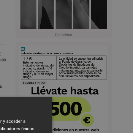
5
8:00
ia
o
r y acceder a
tificadores únicos