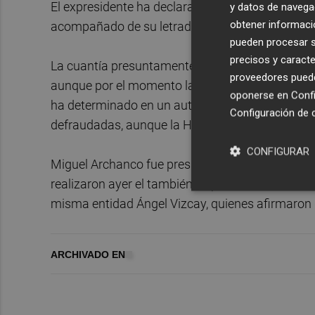
El expresidente ha declarado durante hora y medi
y datos de navega
obtener informació
acompañado de su letrada,
Chelo Sola,
no ha 
pueden procesar su
precisos y caracte
La cuantía presuntamente defraudada ronda los 5
proveedores pueden
aunque por el momento la investigación estudia
oponerse en
Confi
ha determinado en un auto que los impagos por I
Configuración de 
defraudadas, aunque la Hacienda foral ha recurr
CONFIGURAR
Miguel Archanco fue presidente de Osasuna de 2
realizaron ayer el también ex presidente del club '
misma entidad Ángel Vizcay, quienes afirmaron 
ARCHIVADO EN