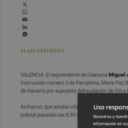
X
WhatsApp
Email
LinkedIn
Messenger
PLAZA DEPORTIVA
VALENCIA. El expresidente de Osasuna
Miguel
Instrucción número 3 de Pamplona, María Paz Ben
de Navarra por supuesta defraudación de IVA e 
Uso respons
Archanco, que estaba citado para declarar a las 9
judicial pasadas las 8.30 horas.
Nosotros y nuestr
información en su 