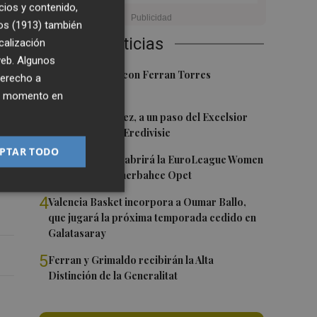
cios y contenido,
os (1913)
también
Últimas Noticias
calización
 web. Algunos
,
1
Foios se vuelca con Ferran Torres
derecho a
a
ier momento en
2
Mario Domínguez, a un paso del Excelsior
Róterdam de la Eredivisie
PTAR TODO
3
Valencia Basket abrirá la EuroLeague Women
ue
en casa ante Fenerbahce Opet
la
4
Valencia Basket incorpora a Oumar Ballo,
que jugará la próxima temporada cedido en
Galatasaray
5
Ferran y Grimaldo recibirán la Alta
Distinción de la Generalitat