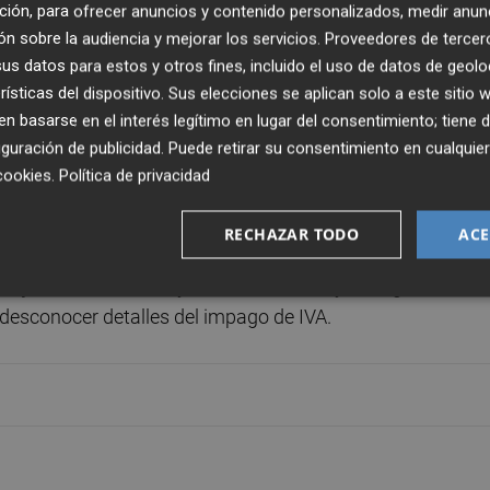
a y, a su salida, que se ha producido a las 11.00 horas y
ción, para ofrecer anuncios y contenido personalizados, medir anun
n sobre la audiencia y mejorar los servicios.
Proveedores de tercer
querido hacer declaraciones a los medios.
s datos para estos y otros fines, incluido el uso de datos de geolo
rísticas del dispositivo. Sus elecciones se aplican solo a este sitio
,9 millones de euros, entre IVA e IRPF, entre 2010 y 2013
 basarse en el interés legítimo en lugar del consentimiento; tiene 
 impagos de Osasuna del impuesto de IVA, ya que la juez
guración de publicidad
. Puede retirar su consentimiento en cualqu
RPF no son constitutivos de delito por las cantidades
cookies
.
Política de privacidad
ido dicha resolución.
RECHAZAR TODO
ACE
012 a 2014 y a su declaración por esta causa se une la q
rojillo' durante 2002 y 2012, Patxi Izco, y el ex gerente de 
desconocer detalles del impago de IVA.