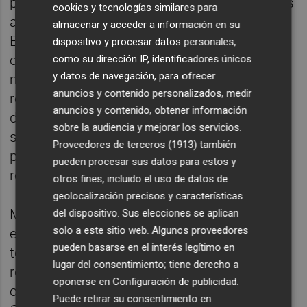
pago se ha esquivado por ahora solo gracias
cookies y tecnologías similares para
a que el Tribunal General de la Unión
almacenar y acceder a información en su
Europea (TGUE) concedió meses atrás una
dispositivo y procesar datos personales,
cautelarísima al club franjiverde que de
como su dirección IP, identificadores únicos
y datos de navegación, para ofrecer
manera paralela a la interposición de un
anuncios y contenido personalizados, medir
recurso de nulidad, inició un procedimiento
anuncios y contenido, obtener información
de medidas provisionales buscando las
sobre la audiencia y mejorar los servicios.
suspensión cautelar de la obligación de
Proveedores de terceros (1913)
también
pagar hasta que se resuelva el citado
pueden procesar sus datos para estos y
recurso.
otros fines, incluido el uso de datos de
geolocalización precisos y características
Mientras que el TGUE tardará aún bastante
del dispositivo. Sus elecciones se aplican
solo a este sitio web. Algunos proveedores
en pronunciarse sobre el fondo del asunto,
pueden basarse en el interés legítimo en
todo apunta a que el auto por el que
lugar del consentimiento; tiene derecho a
resolverá el procedimiento de medidas
oponerse en
Configuración de publicidad
.
cautelares está muy cerca de conocerse...
Puede retirar su consentimiento en