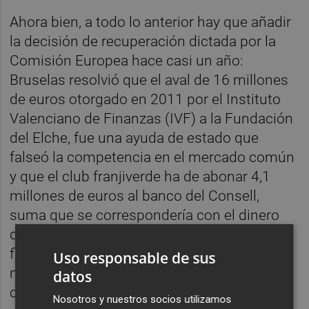
Ahora bien, a todo lo anterior hay que añadir
la decisión de recuperación dictada por la
Comisión Europea hace casi un año:
Bruselas resolvió que el aval de 16 millones
de euros otorgado en 2011 por el Instituto
Valenciano de Finanzas (IVF) a la Fundación
del Elche, fue una ayuda de estado que
falseó la competencia en el mercado común
y que el club franjiverde ha de abonar 4,1
millones de euros al banco del Consell,
suma que se correspondería con el dinero
que el Elche se ahorró al recibir un apoyo
financiero con condiciones fuera de
Uso responsable de sus
mercado. El juez ha dejado claro que dicha
datos
cantidad es un crédito contra la masa, cuyo
Nosotros y nuestros socios utilizamos