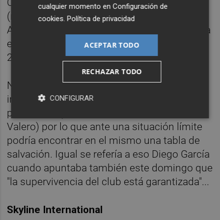
Como el Elche reciba un nuevo revés judicial
cualquier momento en
Configuración de
(no olvidemos que la semana pasada la
cookies
.
Política de privacidad
Audiencia Nacional tumbó su recurso contra
el descenso administrativo del verano de
ACEPTAR TODO
2015), la situación puede ser mucho peor.
RECHAZAR TODO
No obstante, todo y sus deudas, también es
importante recordar que el Elche cuenta con
CONFIGURAR
patrimonio (el estadio Manuel Martínez
Valero) por lo que ante una situación límite
podría encontrar en el mismo una tabla de
salvación. Igual se refería a eso Diego García
cuando apuntaba también este domingo que
"la supervivencia del club está garantizada"...
Skyline International