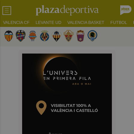
VALENCIA CF
LEVANTE UD
VALENCIA BASKET
FUTBOL