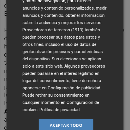
y datos de navegación, para ofrecer
de una 'salida', al igual que ocurriera con
anuncios y contenido personalizados, medir
Borja Galán y el bueno de
Rubén Belima
.
anuncios y contenido, obtener información
sobre la audiencia y mejorar los servicios.
Precisamente David Sánchez representa una
Proveedores de terceros (1913)
también
pueden procesar sus datos para estos y
de las alternativas (no son muchas, pero las
otros fines, incluido el uso de datos de
hay, tanto manteniendo el actual esquema
geolocalización precisos y características
con cuatro atrás o cambiando de apuesta
del dispositivo. Sus elecciones se aplican
táctica) que tendrá
Sergio Mora
sobre la
solo a este sitio web. Algunos proveedores
mesa para armar su centro del campo en el
pueden basarse en el interés legítimo en
nuevo derbi de la ciudad, en el que estará en
lugar del consentimiento; tiene derecho a
juego la primera plaza (a los blanquiazules
oponerse en
Configuración de publicidad
.
les valdrá el empate para seguir al frente de
Puede retirar su consentimiento en
cualquier momento en
Configuración de
la tabla, siempre que
La Nucía
no gane al
cookies
.
Política de privacidad
Alzira
en el
Olímpic
Camilo Cano
). Para
acompañar a
Mario Ortiz
también podría
ACEPTAR TODO
echar mano de
Diego Jiménez
, que se ha