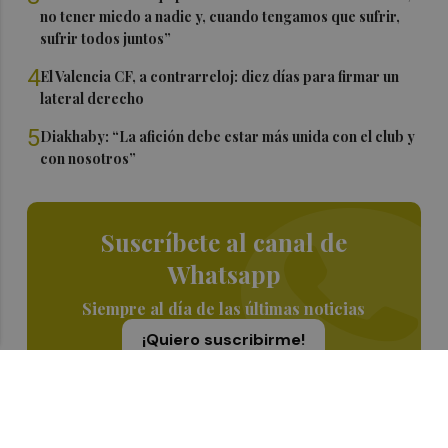
no tener miedo a nadie y, cuando tengamos que sufrir,
sufrir todos juntos”
4
El Valencia CF, a contrarreloj: diez días para firmar un
lateral derecho
5
Diakhaby: “La afición debe estar más unida con el club y
con nosotros”
Suscríbete al canal de
Whatsapp
Siempre al día de las últimas noticias
¡Quiero suscribirme!