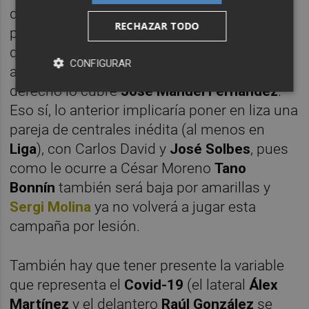
desenvuelto en el pasado en la posición de
RECHAZAR TODO
pivote, especialmente si tenemos presente
que regresa
Carlos David
tras cumplir (junto
CONFIGURAR
a
Chuli
) un partido de sanción y el lateral
derecho lo cubre
José Manuel Fernández
.
Eso sí, lo anterior implicaría poner en liza una
pareja de centrales inédita (al menos en
Liga
), con Carlos David y
José Solbes
, pues
como le ocurre a César Moreno
Tano
Bonnín
también será baja por amarillas y
Sergi Molina
ya no volverá a jugar esta
campaña por lesión.
También hay que tener presente la variable
que representa el
Covid-19
(el lateral
Álex
Martínez
y el delantero
Raúl González
se