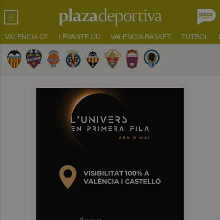
VALENCIA CF
LEVANTE UD
VALENCIA BASKET
FUTBOL