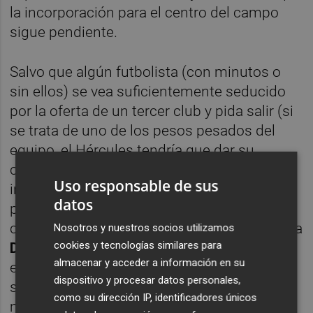
la incorporación para el centro del campo
sigue pendiente.
Salvo que algún futbolista (con minutos o
sin ellos) se vea suficientemente seducido
por la oferta de un tercer club y pida salir (si
se trata de uno de los pesos pesados del
equipo, el Hércules tendría que dar su
consentimiento o negarse e instar al
Uso responsable de sus
interesado a pagar su cláusula de rescisión,
datos
pues tampoco se va a debilitar gratis), en el
caso de llegar ese mediocentro causaría baja
Nosotros y nuestros socios utilizamos
cookies y tecnologías similares para
David Sánchez
, pues conviene recordar que
almacenar y acceder a información en su
el Hércules no cuenta con licencias libres en
dispositivo y procesar datos personales,
su primera plantilla (ni sénior ni sub-23), de
como su dirección IP, identificadores únicos
manera que toda 'entrada' ha de ir seguida