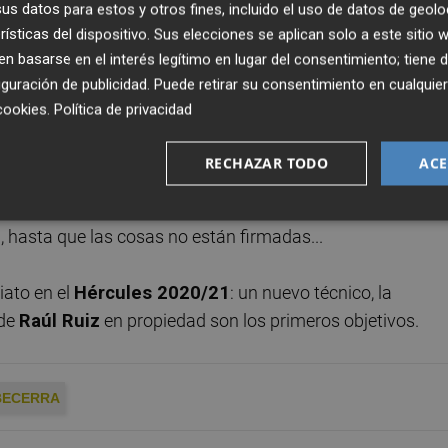
s datos para estos y otros fines, incluido el uso de datos de geolo
División B
(al igual que hiciera su padre,
Pepe Varela
,
rísticas del dispositivo. Sus elecciones se aplican solo a este sitio
iglo pasado) y ha trabajado junto a Carmelo en sus
 basarse en el interés legítimo en lugar del consentimiento; tiene 
oruña
.
guración de publicidad
. Puede retirar su consentimiento en cualqu
arrolló su carrera como futbolista en el
Poli Ejido
, clu
cookies
.
Política de privacidad
ercer como secretario técnico del
Betis,
se incorporó en
mpeñar esa función a las órdenes de Carmelo.
RECHAZAR TODO
ACE
que ponía sobre la mesa el segoviano, por lo que su
, hasta que las cosas no están firmadas...
iato en el
Hércules 2020/21
: un nuevo técnico, la
 de
Raúl Ruiz
en propiedad son los primeros objetivos.
BECERRA