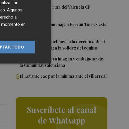
calización
 en
1
La nueva hoja de ruta del Valencia CF
 web. Algunos
derecho a
2
ier momento en
Foios rendirá homenaje a Ferran Torres este
b
viernes
3
Sotelo resta importancia a la derrota ante el
PTAR TODO
Villarreal y destaca la solidez del equipo
4
Ferran Torres será imagen y embajador de
la Comunitat Valenciana
5
El Levante cae por la mínima ante el Villarreal
Suscríbete al canal
de Whatsapp