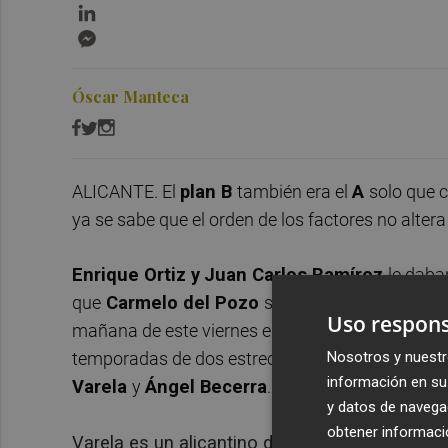
LinkedIn
Messenger
Óscar Manteca
ALICANTE. El
plan B
también era el
A
solo que 
ya se sabe que el orden de los factores no altera
Enrique Ortiz y
Juan Carlos Ramírez
le daba
que
Carmelo del Pozo
sea el nuevo director d
Uso respons
mañana de este viernes el club blanquiazul, co
Nosotros y nuestr
temporadas de dos estrechos colaboradores del
información en su 
Varela
y
Ángel Becerra
.
y datos de navega
obtener informació
Varela es un alicantino de 46 años de edad, q