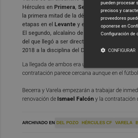
pueden procesar su
Hércules en
Primera
,
Segunda A
y
Segunda 
precisos y caracte
la primera mitad de la década de los 70 del s
proveedores pueden
etapas en el
Levante
y el
Deportivo de La C
oponerse en
Confi
El segundo, alcalaíno de 47 años de edad, des
Configuración de 
del que llegó a ser director general y, tras ej
2018 a la disciplina del Deportivo para dese
CONFIGURAR
La llegada de ambos era una de las condiciones 
contratación parece cercana aunque en el fútbol
Becerra y Varela empezarán a trabajar de inmed
renovación de
Ismael Falcón
y la contratación
ARCHIVADO EN
DEL POZO
HÉRCULES CF
VARELA