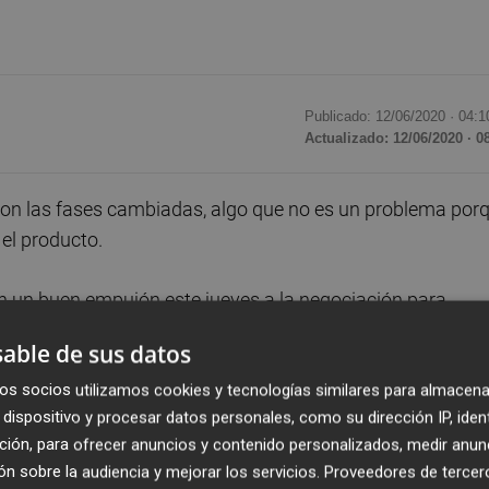
Publicado: 12/06/2020 ·
04:1
Actualizado: 12/06/2020 · 0
con las fases cambiadas, algo que no es un problema por
 el producto.
n un buen empujón este jueves a la negociación para
eportivo. Buena prueba de ello es el anuncio que ha hecho 
able de sus datos
municando la incorporación para las dos próximas
os socios utilizamos cookies y tecnologías similares para almacena
 técnico segoviano a su
secretaría técnica
:
Alejandro
dispositivo y procesar datos personales, como su dirección IP, iden
ción, para ofrecer anuncios y contenido personalizados, medir anun
n sobre la audiencia y mejorar los servicios.
Proveedores de tercer
ue en su etapa como futbolista defendió la camiseta d