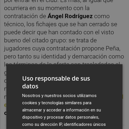
ocurriera en su momento con la
contratación de
Ángel Rodríguez
como
técnico, los fichajes que se han cerrado se
puede decir que han contado con el visto
bueno del citado grupo: se trata de
jugadores cuya contratación propone Peña,
pero tanto su identidad y demarcación como
los términos de la oferta son trasladados al
grupo inversor (a sus emisarios en
Madrid
)
Uso responsable de sus
con objeto de no provocar tensiones en una
datos
negociación que se extiende ya más de un
Nosotros y nuestros socios utilizamos
mes y que
no es la única que ha mantenido el
cookies y tecnologías similares para
empresario
en ese sentido desde que el
almacenar y acceder a información en su
curso 2021/22
bajó el telón.
dispositivo y procesar datos personales,
como su dirección IP, identificadores únicos