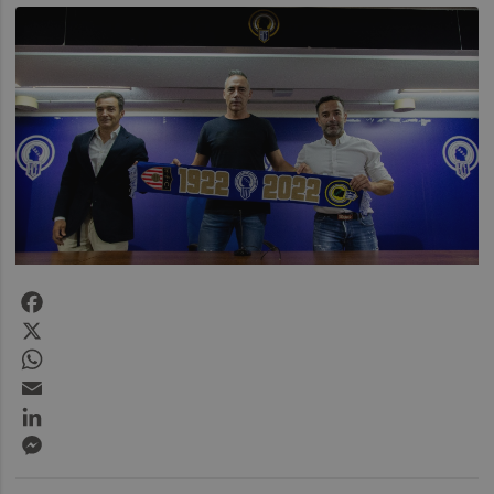
Facebook
X
WhatsApp
Email
LinkedIn
Messenger