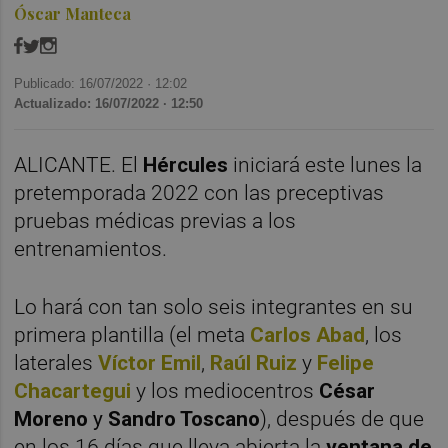
Óscar Manteca
Publicado: 16/07/2022 ·
12:02
Actualizado: 16/07/2022 · 12:50
ALICANTE. El
Hércules
iniciará este lunes la
pretemporada 2022 con las preceptivas
pruebas médicas previas a los
entrenamientos.
Lo hará con tan solo seis integrantes en su
primera plantilla (el meta
Carlos Abad
, los
laterales
Víctor Emil
,
Raúl Ruiz
y
Felipe
Chacartegui
y los mediocentros
César
Moreno
y
Sandro Toscano
), después de que
en los 16 días que lleva abierta la
ventana de