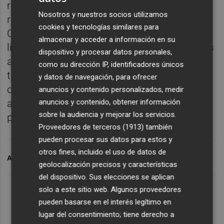
resultados del arranque liguero (después de
Nosotros y nuestros socios utilizamos
recibir al Olot, los blanquiazules visitan El
cookies y tecnologías similares para
Collao y se miden en la tercera jornada de
almacenar y acceder a información en su
liga con el Sabadell), el número de abonados
dispositivo y procesar datos personales,
aumentará en mayor o menor medida,
como su dirección IP, identificadores únicos
teniendo presente también que en esta
y datos de navegación, para ofrecer
ocasión el grupo III es bastante más
anuncios y contenido personalizados, medir
anuncios y contenido, obtener información
atractivo que en años precedentes por la
sobre la audiencia y mejorar los servicios.
presencia del Elche y del Mallorca.
Proveedores de terceros (1913)
también
pueden procesar sus datos para estos y
otros fines, incluido el uso de datos de
ARCHIVADO EN
CAMPAÑA DE ABONOS
HÉRCULES CF
geolocalización precisos y características
del dispositivo. Sus elecciones se aplican
solo a este sitio web. Algunos proveedores
pueden basarse en el interés legítimo en
lugar del consentimiento; tiene derecho a