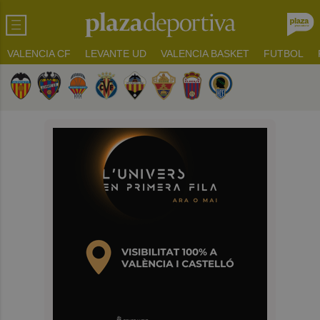
VALENCIA CF
LEVANTE UD
VALENCIA BASKET
FUTBOL