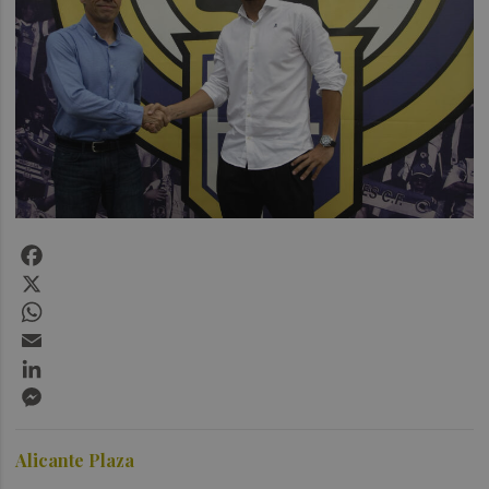
Facebook
X
WhatsApp
Email
LinkedIn
Messenger
Alicante Plaza