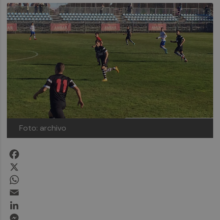
Foto: archivo
Facebook
X
WhatsApp
Email
LinkedIn
Messenger