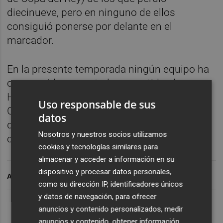
diecinueve, pero en ninguno de ellos
consiguió ponerse por delante en el
marcador.
En la presente temporada ningún equipo ha
conseguido remontarle un partido al
Hércules y, como mucho, Olímpic de Xàtiva,
Uso responsable de sus
Cornellà, Llosetense y Pobla de Mafumet, en
datos
dos ocasiones, evitaron la derrota y
Nosotros y nuestros socios utilizamos
consiguieron empatar el encuentro.
cookies y tecnologías similares para
almacenar y acceder a información en su
dispositivo y procesar datos personales,
ARCHIVADO EN
como su dirección IP, identificadores únicos
y datos de navegación, para ofrecer
anuncios y contenido personalizados, medir
anuncios y contenido, obtener información