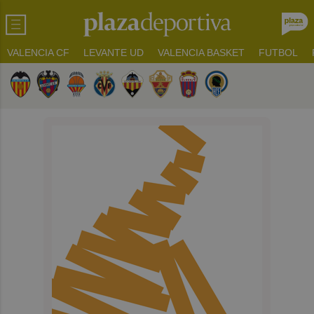
VALENCIA CF
LEVANTE UD
VALENCIA BASKET
FUTBOL