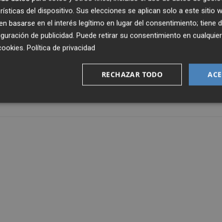
n, Ourense, Força Lleida y Almansa, durante la pasada
rísticas del dispositivo. Sus elecciones se aplican solo a este sitio
n, Castellón, Peñas Huesca y Almansa en la actual.
 basarse en el interés legítimo en lugar del consentimiento; tiene 
guración de publicidad
. Puede retirar su consentimiento en cualqu
Castelló comparten la primera plaza del grupo con seis
cookies
.
Política de privacidad
RECHAZAR TODO
ACE