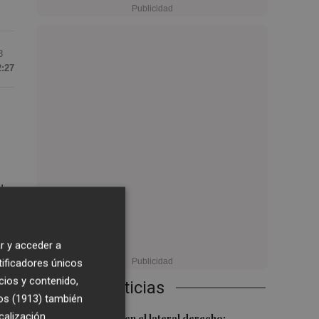
3
2:27
d
r y acceder a
tificadores únicos
cios y contenido,
Últimas Noticias
os (1913)
también
calización
Más problemas en el lateral derecho: