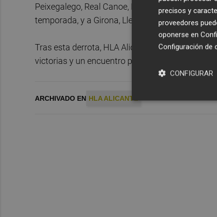
Peixegalego, Real Canoe, Melilla, Palma, Breogá
precisos y caracte
temporada, y a Girona, Lleida, Bahía San Agustí
proveedores pueden
oponerse en
Confi
Tras esta derrota, HLA Alicante, Granada y TAU 
Configuración de 
victorias y un encuentro perdido.
CONFIGURAR
ARCHIVADO EN
HLA ALICANTE