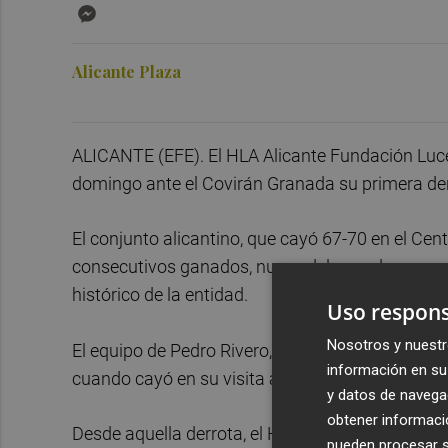
Messenger
Alicante Plaza
ALICANTE (EFE). El HLA Alicante Fundación Lucen
domingo ante el Covirán Granada su primera derr
El conjunto alicantino, que cayó 67-70 en el Cen
consecutivos ganados, nueve del pasado curso y 
histórico de la entidad.
Uso respons
Nosotros y nuestr
El equipo de Pedro Rivero, que era líder de la co
información en su 
cuando cayó en su visita a la pista del Gipuzkoa
y datos de navega
obtener informació
Desde aquella derrota, el HLA Alicante había v
pueden procesar su