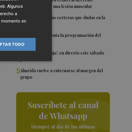
1
Monferrer sufre una lesión muscular
 web. Algunos
derecho a
2
Awa Fam deja más certezas que dudas en la
ier momento en
WNBA
3
El Valencia presenta la programación del
Trofeu Taronja
PTAR TODO
4
El 'Trofeu Taronja', en directo este sábado
por À Punt
5
Almeida vuelve a entrenarse al margen del
grupo
Suscríbete al canal
de Whatsapp
Siempre al día de las últimas