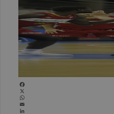
Facebook
X
WhatsApp
Email
LinkedIn