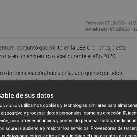
Publicado: 07/12/2020 ·
12:2
Actualizado: 07/12/2020 · 1
tum, conjunto que milita en la LEB Oro , encajó este
ota en un encuentro oficial durante el año 2020.
tro de Tecnificación, había enlazado quince partidos
seis del actual y se ha quedado a uno de igualar el récor
able de sus datos
os socios utilizamos cookies y tecnologías similares para almacena
mpetición, no perdía desde el 29 de diciembre de 2019,
dispositivo y procesar datos personales, como su dirección IP, iden
 Baloncesto por (83-58).
ción, para ofrecer anuncios y contenido personalizados, medir anun
n sobre la audiencia y mejorar los servicios.
Proveedores de tercer
encido de forma consecutiva a Peñas Huesca, Marín
s datos para estos y otros fines, incluido el uso de datos de geolo