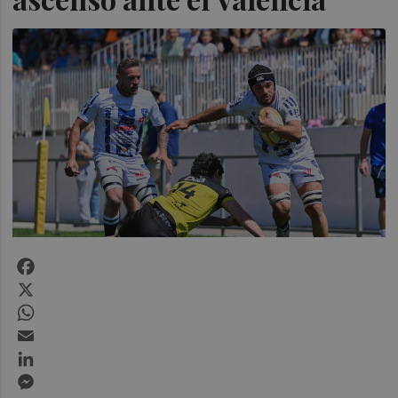
Facebook
X
WhatsApp
Email
LinkedIn
Messenger