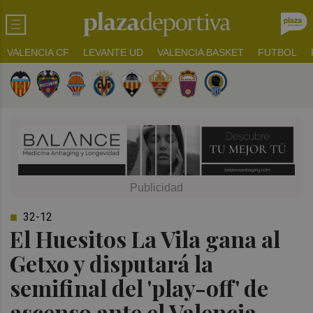
VALENCIA CF
LEVANTE UD
VALENCIA BASKET
FUTBOL
32-12
El Huesitos La Vila gana al
Getxo y disputará la
semifinal del 'play-off' de
ascenso ante el Valencia