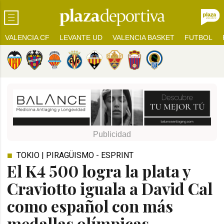
VALENCIA CF
LEVANTE UD
VALENCIA BASKET
FUTBOL
TOKIO | PIRAGÜISMO - ESPRINT
El K4 500 logra la plata y
Craviotto iguala a David Cal
como español con más
medallas olímpicas