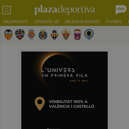
VALENCIA CF
LEVANTE UD
VALENCIA BASKET
FUTBOL