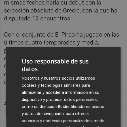
mismas fechas haría su debut con la
selección absoluta de Grecia, con la que ha
disputado 12 encuentros.
Con el conjunto de El Pireo ha jugado en las
últimas cuatro temporadas y media,
participando en más de cien partidos
oficiales, entre ellos choques de Liga de
Uso responsable de sus
Campeones y Europa League, y
datos
conquistando cuatro ligas y dos copas
Nosotros y nuestros socios utilizamos
griegas.
cookies y tecnologías similares para
almacenar y acceder a información en su
dispositivo y procesar datos personales,
ARCHIVADO EN
como su dirección IP, identificadores únicos
y datos de navegación, para ofrecer
anuncios y contenido personalizados, medir