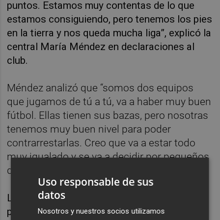
puntos. Estamos muy contentas de lo que
estamos consiguiendo, pero tenemos los pies
en la tierra y nos queda mucha liga”, explicó la
central María Méndez en declaraciones al
club.
Méndez analizó que “somos dos equipos
que jugamos de tú a tú, va a haber muy buen
fútbol. Ellas tienen sus bazas, pero nosotras
tenemos muy buen nivel para poder
contrarrestarlas. Creo que va a estar todo
muy igualado y se va a decidir por pequeños
detalles.
Uso responsable de sus
datos
La guardameta María Valenzuela es la
principal novedad en la convocatoria y estará
Nosotros y nuestros socios utilizamos