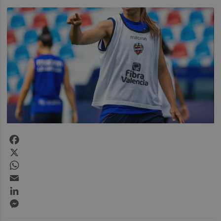
Facebook
X
WhatsApp
Email
LinkedIn
Messenger