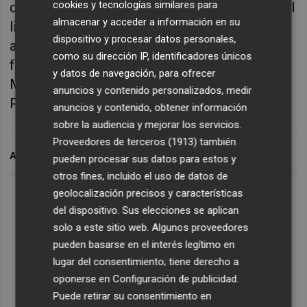
cookies y tecnologías similares para
disponible para el encuentro tras su lesión del
almacenar y acceder a información en su
ligamento cruzado anterior. La posible
dispositivo y procesar datos personales,
alineación de José Luis Sánchez Vera será la
como su dirección IP, identificadores únicos
formada Tarazona; Antonia, Méndez,
y datos de navegación, para ofrecer
Mendoza, Tomás; Paula Fernández, Baños,
anuncios y contenido personalizados, medir
Pinto; Mayra, Andonova y Alba Redondo.
anuncios y contenido, obtener información
sobre la audiencia y mejorar los servicios.
Proveedores de terceros (1913)
también
ARCHIVADO EN
pueden procesar sus datos para estos y
otros fines, incluido el uso de datos de
geolocalización precisos y características
del dispositivo. Sus elecciones se aplican
solo a este sitio web. Algunos proveedores
pueden basarse en el interés legítimo en
lugar del consentimiento; tiene derecho a
oponerse en
Configuración de publicidad
.
Puede retirar su consentimiento en