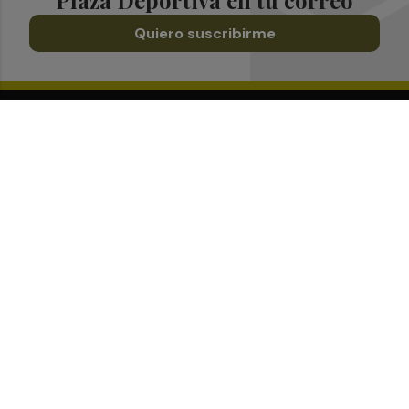
Plaza Deportiva en tu correo
Quiero suscribirme
Suscríbete al Boletín
Todos los días a primera hora en tu email
¡Quiero suscribirme!
Síguenos en redes
Plaza Deportiva, desde cualquier medio