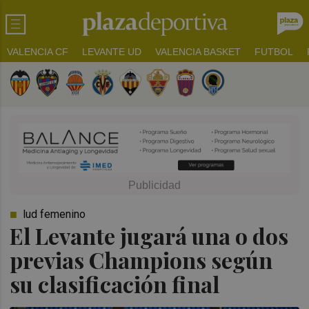
VALENCIA CF
LEVANTE UD
VALENCIA BASKET
FUTBOL
lud femenino
El Levante jugará una o dos
previas Champions según
su clasificación final