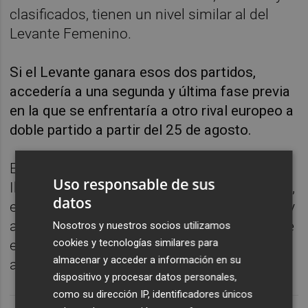
clasificados, tienen un nivel similar al del
Levante Femenino.
Si el Levante ganara esos dos partidos,
accedería a una segunda y última fase previa
en la que se enfrentaría a otro rival europeo a
doble partido a partir del 25 de agosto.
En las dos últimas jornadas de la Primera
Uso responsable de sus
Iberdrola que deben decidir su posición final,
datos
el Levante jugará el derbi contra el Valencia y
ante el Atlético de Madrid y el Real Madrid se
Nosotros y nuestros socios utilizamos
cookies y tecnologías similares para
enfrentará al Santa Teresa, ya descendido, y
almacenar y acceder a información en su
al Granadilla Tenerife.
dispositivo y procesar datos personales,
como su dirección IP, identificadores únicos