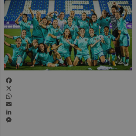
Facebook
X
WhatsApp
Email
LinkedIn
Messenger