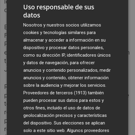
los puestos de permanencia en Primera
Uso responsable de sus
división.
datos
Nosotros y nuestros socios utilizamos
El entrenador del Levante, Joan Francesc
cookies y tecnologías similares para
Ferrer 'Rubi', sólo tiene la baja por lesión de
almacenar y acceder a información en su
Pedro López, que se recupera de un
dispositivo y procesar datos personales,
esguince de rodilla, y prescindió por decisión
como su dirección IP, identificadores únicos
técnica de José Mari, Ghilas, Rubén García,
y datos de navegación, para ofrecer
Juanfran, Orban e Iván López.
anuncios y contenido personalizados, medir
anuncios y contenido, obtener información
sobre la audiencia y mejorar los servicios.
Rubi manifestó, durante la rueda de
Proveedores de terceros (1913)
también
prensa previa al partido ante el Villarreal, que
pueden procesar sus datos para estos y
tenía la intención de hacer pocos cambios
otros fines, incluido el uso de datos de
respecto al equipo que venció la semana
geolocalización precisos y características
pasada al Getafe, a pesar de que ha
del dispositivo. Sus elecciones se aplican
recuperado a Lucas Orban, sancionado
solo a este sitio web. Algunos proveedores