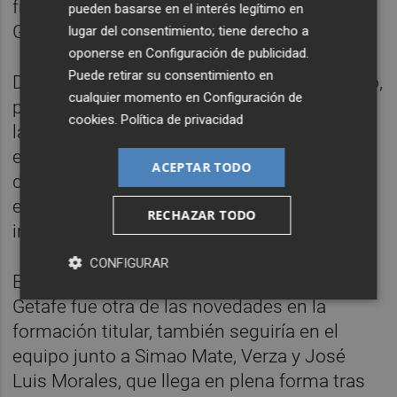
frente al Getafe, y a los lesionados Rubén
pueden basarse en el interés legítimo en
García, Iván López y José Mari.
lugar del consentimiento; tiene derecho a
oponerse en
Configuración de publicidad
.
Puede retirar su consentimiento en
De este modo, Rubi podría apostar, de nuevo,
cualquier momento en
Configuración de
por el colombiano Jefferson Lerma en el
cookies
.
Política de privacidad
lateral derecho y mantendría a Carl Medjani
en el eje de la defensa y el jugador argelino
ACEPTAR TODO
disputaría su segundo partido con
el Levantedesde que llegó en el mercado de
RECHAZAR TODO
invierno.
CONFIGURAR
El centrocampista Joan Verdú, que ante el
Getafe fue otra de las novedades en la
formación titular, también seguiría en el
equipo junto a Simao Mate, Verza y José
Luis Morales, que llega en plena forma tras