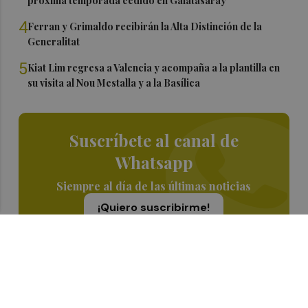
próxima temporada cedido en Galatasaray
4
Ferran y Grimaldo recibirán la Alta Distinción de la
Generalitat
5
Kiat Lim regresa a Valencia y acompaña a la plantilla en
su visita al Nou Mestalla y a la Basílica
Suscríbete al canal de
Whatsapp
Siempre al día de las últimas noticias
¡Quiero suscribirme!