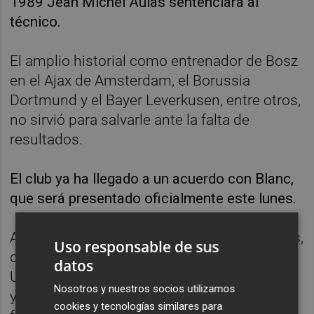
1989 Jean Michel Aulas sentenciara al
técnico.
El amplio historial como entrenador de Bosz
en el Ajax de Amsterdam, el Borussia
Dortmund y el Bayer Leverkusen, entre otros,
no sirvió para salvarle ante la falta de
resultados.
El club ya ha llegado a un acuerdo con Blanc,
que será presentado oficialmente este lunes.
Antiguo jugador de varios equipos franceses,
Uso responsable de sus
del FC Barcelona, el Milan y el Manchester
datos
United, Blanc fue campeón del mundo 1998
Nosotros y nuestros socios utilizamos
y de Europa en 2000 con la selección
cookies y tecnologías similares para