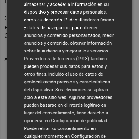
francesa.
almacenar y acceder a información en su
dispositivo y procesar datos personales,
Como técnico, ha entrado al Burdeos, el
como su dirección IP, identificadores únicos
equipo nacional francés, el Paris Saint-
y datos de navegación, para ofrecer
Germain y el Al Rayyan catarí.
anuncios y contenido personalizados, medir
anuncios y contenido, obtener información
sobre la audiencia y mejorar los servicios.
Proveedores de terceros (1913)
también
ARCHIVADO EN
pueden procesar sus datos para estos y
otros fines, incluido el uso de datos de
geolocalización precisos y características
del dispositivo. Sus elecciones se aplican
solo a este sitio web. Algunos proveedores
pueden basarse en el interés legítimo en
lugar del consentimiento; tiene derecho a
oponerse en
Configuración de publicidad
.
Puede retirar su consentimiento en
cualquier momento en
Configuración de