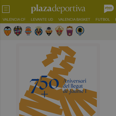
VALENCIA CF
LEVANTE UD
VALENCIA BASKET
FUTBOL