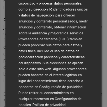
kosovar despertó y ya no paró hasta ver
dispositivo y procesar datos personales,
puerta.
como su dirección IP, identificadores únicos
y datos de navegación, para ofrecer
Pese a que los blancos trataron de nuevo de
anuncios y contenido personalizados, medir
jugar más en campo mallorquín, Muriqi sacó
anuncios y contenido, obtener información
siempre petróleo para los locales, hasta el 1-
sobre la audiencia y mejorar los servicios.
Proveedores de terceros (1913)
también
1 a saque de esquina. Como respuesta,
pueden procesar sus datos para estos y
después de un rato sin aparecer, Mbappé se
otros fines, incluido el uso de datos de
ofreció algo más y Greif tuvo trabajo en la
geolocalización precisos y características
portería mallorquina. La entrada de Modric
del dispositivo. Sus elecciones se aplican
dio también más claridad al ataque de los
solo a este sitio web. Algunos proveedores
blancos, pero el Mallorca no bajó la
pueden basarse en el interés legítimo en
intensidad.
lugar del consentimiento; tiene derecho a
oponerse en
Configuración de publicidad
.
Puede retirar su consentimiento en
En su primer partido con los baleares, Johan
cualquier momento en
Configuración de
Mojica convenció a su nueva afición,
cookies
.
Política de privacidad