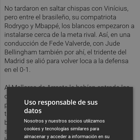
No tardaron en saltar chispas con Vinícius,
pero entre el brasileño, su compatriota
Rodrygo y Mbappé, los blancos empezaron a
instalarse cerca de la meta rival. Así, en una
conducción de Fede Valverde, con Jude
Bellingham también por ahí, el tridente del
Madrid se alió para volver loca a la defensa
en el 0-1.
Al Mallorca de Arraste le habían entrado las
dudas y los de Ancelotti jugaron largas
Uso responsable de sus
posesiones. Sin embargo, el ímpetu local
datos
tuvo un arreón final antes del descanso, con
Nosotros y nuestros socios utilizamos
balones a Muriqi y, el 'Pirata', rozó el empate
cookies y tecnologías similares para
salvado por Thibaut Courtois. El jugador
almacenar y acceder a información en su