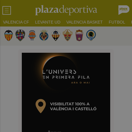
VALENCIA CF
LEVANTE UD
VALENCIA BASKET
FUTBOL