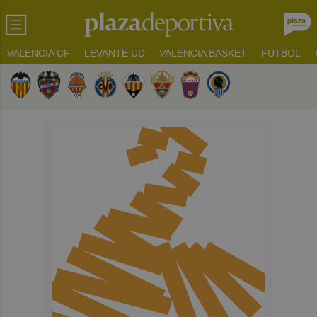
VALENCIA CF
LEVANTE UD
VALENCIA BASKET
FUTBOL