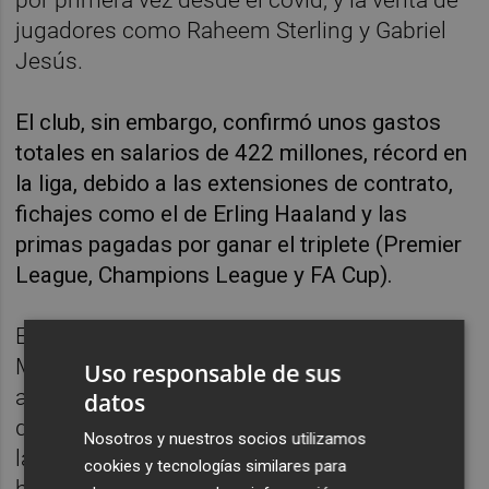
jugadores como Raheem Sterling y Gabriel
Jesús.
El club, sin embargo, confirmó unos gastos
totales en salarios de 422 millones, récord en
la liga, debido a las extensiones de contrato,
fichajes como el de Erling Haaland y las
primas pagadas por ganar el triplete (Premier
League, Champions League y FA Cup).
Este buen momento financiero del
Manchester City coincide con las
Uso responsable de sus
acusaciones por parte de la Premier
datos
destapadas a principios de año y que ponen
Nosotros y nuestros socios utilizamos
la política económica del club en duda por
cookies y tecnologías similares para
haber roto 115 reglas del juego limpio