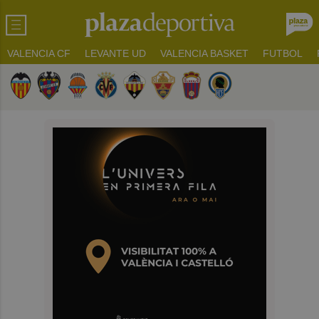
VALENCIA CF
LEVANTE UD
VALENCIA BASKET
FUTBOL