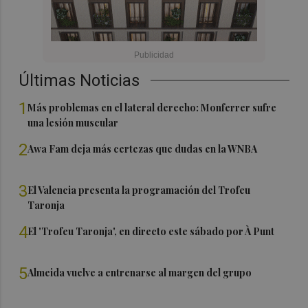
Últimas Noticias
1
Más problemas en el lateral derecho: Monferrer sufre
una lesión muscular
2
Awa Fam deja más certezas que dudas en la WNBA
3
El Valencia presenta la programación del Trofeu
Taronja
4
El 'Trofeu Taronja', en directo este sábado por À Punt
5
Almeida vuelve a entrenarse al margen del grupo