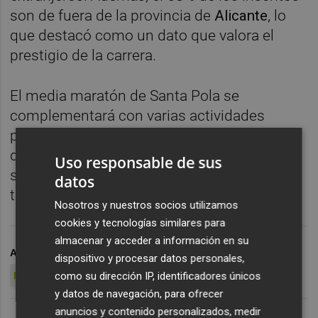
son de fuera de la provincia de
Alicante
, lo
que destacó como un dato que valora el
prestigio de la carrera.
El media maratón de Santa Pola se
complementará con varias actividades
paralelas durante el fin de semana,
destacando especialmente la celebración el
Uso responsable de sus
sábado de la Mini Maratón, en la que
datos
tomarán parte unos 1.500 niños.
Nosotros y nuestros socios utilizamos
cookies y tecnologías similares para
almacenar y acceder a información en su
ARCHIVADO EN
MEDIA MARATÓN DE SANTA POLA
dispositivo y procesar datos personales,
como su dirección IP, identificadores únicos
MITJA MARATÓ DE SANTA POLA
y datos de navegación, para ofrecer
anuncios y contenido personalizados, medir