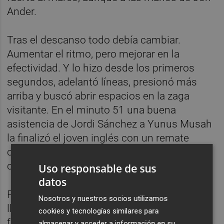
Ander.
Tras el descanso todo debía cambiar.
Aumentar el ritmo, pero mejorar en la
efectividad. Y lo hizo desde los primeros
segundos, adelantó líneas, presionó más
arriba y buscó abrir espacios en la zaga
visitante. En el minuto 51 una buena
asistencia de Jordi Sánchez a Yunus Musah
la finalizó el joven inglés con un remate
cruzado que salió rozando el poste. Ya se
cantaba el gol en las gradas.
Uso responsable de sus
datos
Pasaban los minutos y el ansia de marcar
Nosotros y nuestros socios utilizamos
llevaba al filial valencianista a jugar con
cookies y tecnologías similares para
frecuencia con más corazón que cabeza.
almacenar y acceder a información en su