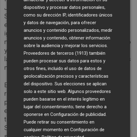
Jugaba a impulsos, pero con insistencia.
dispositivo y procesar datos personales,
como su dirección IP, identificadores únicos
Sólo por eso merecía más y Jordi Sánchez,
y datos de navegación, para ofrecer
en una posición incómoda, se acercó a la
anuncios y contenido personalizados, medir
igualada, aunque sin suerte. Chema Sanz
anuncios y contenido, obtener información
metió a Jordi Escobar junto a Sergio Moreno
sobre la audiencia y mejorar los servicios.
y Jordi Sánchez, otro delantero para romper
Proveedores de terceros (1913)
también
la dinámica y en su primera acción probó las
pueden procesar sus datos para estos y
manos de Jon Ander.
otros fines, incluido el uso de datos de
geolocalización precisos y características
del dispositivo. Sus elecciones se aplican
El VCF Mestalla insistía e insistía ante un
solo a este sitio web. Algunos proveedores
rival que se atrincheró atrás sin mayor
pueden basarse en el interés legítimo en
problema. Y fue Jordi Escobar el que hizo
lugar del consentimiento; tiene derecho a
explotar Puchades con un gol de habilidad
oponerse en
Configuración de publicidad
.
tras perfecto servicio entre líneas de Jordi
Puede retirar su consentimiento en
Sánchez. Era el 1-1 en el minuto 79 y el cielo
cualquier momento en
Configuración de
se abrió en Paterna. Todo era posible