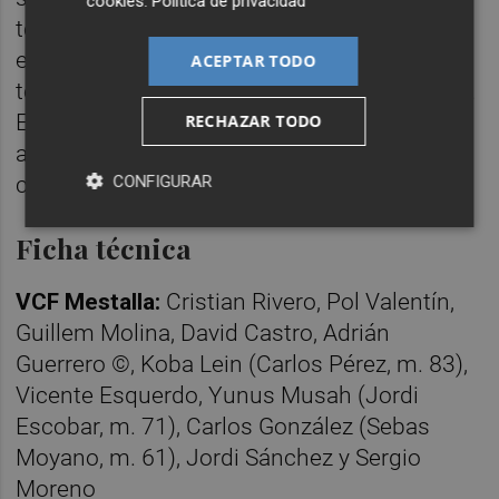
cookies
.
Política de privacidad
todavía. El tramo decisivo resultó muy
emocionante. Nadie quería perder lo que
ACEPTAR TODO
tenía, pero el filial era el que más lo buscaba.
El descuento fue intenso, con los jugadores
RECHAZAR TODO
agotados por el esfuerzo. Sin embargo, el
CONFIGURAR
choque acabó en tablas.
Ficha técnica
VCF Mestalla:
Cristian Rivero, Pol Valentín,
Guillem Molina, David Castro, Adrián
Guerrero ©, Koba Lein (Carlos Pérez, m. 83),
Vicente Esquerdo, Yunus Musah (Jordi
Escobar, m. 71), Carlos González (Sebas
Moyano, m. 61), Jordi Sánchez y Sergio
Moreno