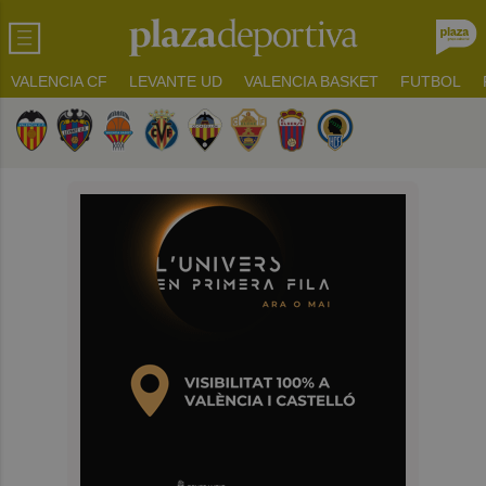
VALENCIA CF
LEVANTE UD
VALENCIA BASKET
FUTBOL