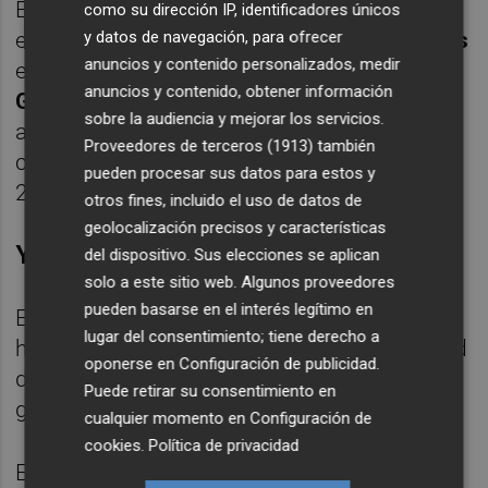
El conjunto alicantino ya sabe lo que es
como su dirección IP, identificadores únicos
y datos de navegación, para ofrecer
enfrentarse a un equipo de
LaLiga EA Sports
anuncios y contenido personalizados, medir
en Copa del Rey. Hace un año lo hizo con el
anuncios y contenido, obtener información
Girona
(2-5), mientras que en 2020 se midió
sobre la audiencia y mejorar los servicios.
al
Villarreal
, adversario al que llegó a poner
Proveedores de terceros (1913)
también
contra las cuerdas también en Los Arcos (1-
pueden procesar sus datos para estos y
2).
otros fines, incluido el uso de datos de
geolocalización precisos y características
Yeclano-Elche
del dispositivo. Sus elecciones se aplican
solo a este sitio web. Algunos proveedores
pueden basarse en el interés legítimo en
El emparejamiento del Elche con el Yeclano
lugar del consentimiento; tiene derecho a
ha sido valorado positivamente en la entidad
oponerse en
Configuración de publicidad
.
del
Martínez Valero
por la proximidad
Puede retirar su consentimiento en
geográfica.
cualquier momento en
Configuración de
cookies
.
Política de privacidad
El rival de los franjiverdes ocupa