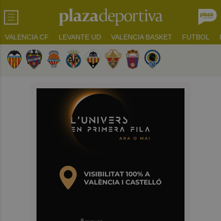
VALENCIA CF
LEVANTE UD
VALENCIA BASKET
FUTBOL