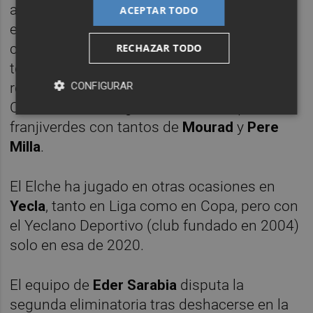
actualmente plaza de
'play-off' de ascenso
ACEPTAR TODO
en el grupo 2 de
Primera Federación
y ya se
cruzó con el Elche en la
edición 2019/20
del
RECHAZAR TODO
torneo del 'ko': también fue en segunda
ronda, disputada a partido único en La
CONFIGURAR
Constitución; 1-2 ganaron ese choque los
franjiverdes con tantos de
Mourad
y
Pere
Milla
.
El Elche ha jugado en otras ocasiones en
Yecla
, tanto en Liga como en Copa, pero con
el Yeclano Deportivo (club fundado en 2004)
solo en esa de 2020.
El equipo de
Eder Sarabia
disputa la
segunda eliminatoria tras deshacerse en la