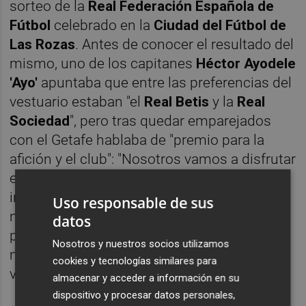
sorteo de la
Real Federación Española de
Fútbol
celebrado en la
Ciudad del Fútbol de
Las Rozas
. Antes de conocer el resultado del
mismo, uno de los capitanes
Héctor Ayodele
'Ayo'
apuntaba que entre las preferencias del
vestuario estaban "el
Real
Betis
y la
Real
Sociedad
", pero tras quedar emparejados
con el Getafe hablaba de "premio para la
afición y el club": "Nosotros vamos a disfrutar
esta eliminatoria e intentar competir para
intentar dar la sorpresa", aseguraba el
Uso responsable de sus
mediocentro de un Orihuela que eliminó en
datos
primera ronda al
Langreo
y atraviesa su
Nosotros y nuestros socios utilizamos
mejor momento de la temporada con cinco
cookies y tecnologías similares para
victorias en el último mes de competición.
almacenar y acceder a información en su
dispositivo y procesar datos personales,