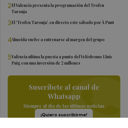
2
El Valencia presenta la programación del Trofeu
Taronja
3
El 'Trofeu Taronja', en directo este sábado por À Punt
4
Almeida vuelve a entrenarse al margen del grupo
5
València ultima la puesta a punto del Velódromo Lluís
Puig con una inversión de 2 millones
Suscríbete al canal de
Whatsapp
Siempre al día de las últimas noticias
¡Quiero suscribirme!