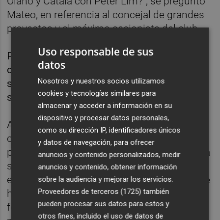
Olano y Catalá con Peter Lim?", se preguntó
Mateo, en referencia al concejal de grandes
proyectos y al máximo accionista del club.
Uso responsable de sus
Por ello, incidió en que si el PP "quiere algo
datos
del PSOE y que se aprueben las fichas", que
Nosotros y nuestros socios utilizamos
se sienten con ellos, porque los socialistas
cookies y tecnologías similares para
solo quieren "saber y a partir de ahí decidir".
almacenar y acceder a información en su
dispositivo y procesar datos personales,
Asimismo, Mateo denunció que el proyecto
como su dirección IP, identificadores únicos
cuenta "con cambios sustanciales del
y datos de navegación, para ofrecer
primero presentado" y afirmó que el Valencia
anuncios y contenido personalizados, medir
se excusa en que quita "la cubierta porque
anuncios y contenido, obtener información
es más mediterránea", pero lo que realmente
sobre la audiencia y mejorar los servicios.
Proveedores de terceros (1725)
también
hace es "reducir el presupuesto a marchas
pueden procesar sus datos para estos y
forzadas de un estadio que debería ser de
otros fines, incluido el uso de datos de