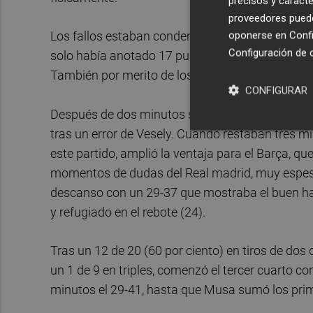
precisos y caracte
proveedores pueden
oponerse en
Confi
Los fallos estaban condenando al Real Madrid, 
Configuración de 
solo había anotado 17 puntos, después de llegar a
También por merito de los azulgranas y su 2-3, 
CONFIGURAR
Después de dos minutos sin anotación por ningun
tras un error de Vesely. Cuando restaban tres m
este partido, amplió la ventaja para el Barça, q
momentos de dudas del Real madrid, muy espeso 
descanso con un 29-37 que mostraba el buen ha
y refugiado en el rebote (24).
Tras un 12 de 20 (60 por ciento) en tiros de dos 
un 1 de 9 en triples, comenzó el tercer cuarto c
minutos el 29-41, hasta que Musa sumó los prim