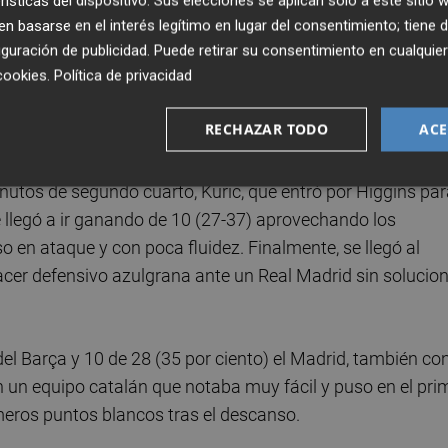
rísticas del dispositivo. Sus elecciones se aplican solo a este sitio
 basarse en el interés legítimo en lugar del consentimiento; tiene 
guración de publicidad
. Puede retirar su consentimiento en cualqu
que solo sumaba un triple en ocho intentos y en 15 minut
cookies
.
Política de privacidad
l centenar en el duelo de semifinales ante el Betis.
que secó a los blancos.
RECHAZAR TODO
ACE
o de los dos equipos, Kalinic ponía por delante al Barça
inutos de segundo cuarto, Kuric, que entró por Higgins pa
ue llegó a ir ganando de 10 (27-37) aprovechando los
en ataque y con poca fluidez. Finalmente, se llegó al
cer defensivo azulgrana ante un Real Madrid sin solucio
del Barça y 10 de 28 (35 por ciento) el Madrid, también co
on un equipo catalán que notaba muy fácil y puso en el pri
eros puntos blancos tras el descanso.