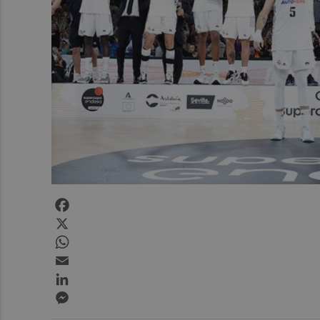
Facebook
X
WhatsApp
Email
LinkedIn
Messenger