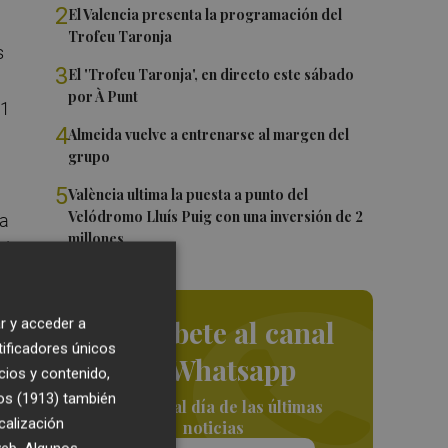
2
El Valencia presenta la programación del
Trofeu Taronja
s
3
El 'Trofeu Taronja', en directo este sábado
por À Punt
11
4
Almeida vuelve a entrenarse al margen del
grupo
5
València ultima la puesta a punto del
Velódromo Lluís Puig con una inversión de 2
ça
millones
ndo
r y acceder a
Suscríbete al canal
tificadores únicos
n
de Whatsapp
cios y contenido,
os (1913)
también
Siempre al día de las últimas
calización
noticias