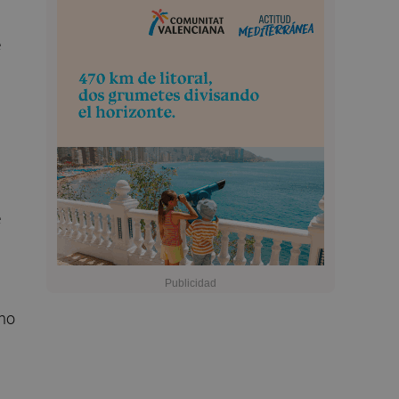
e
e
 no