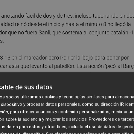
anotando fácil de dos y de tres, incluso taponando en do
ldad reinó desde el inicio y hasta el minuto 8 no llegó la
or que no fuera Sanli, que sostenía al conjunto catalán -
s.
3-13 en el marcador, pero Poirier la 'bajó' para poner por
anasta que levantó al pabellón. Esta acción 'picó' al Bar
go para empatar momentáneamente y colocar el 15-15 cua
able de sus datos
os socios utilizamos cookies y tecnologías similares para almacena
con Sanli siendo protagonista en los azulgranas y los
dispositivo y procesar datos personales, como su dirección IP, iden
rto, el ataque del Real Madrid continuó algo estático, e
ción, para ofrecer anuncios y contenido personalizados, medir anun
os puntos en los primeros cuatro minutos de este segundo
n sobre la audiencia y mejorar los servicios.
Proveedores de tercer
ado en jugadas claras bajo el aro, y algo mermado
s datos para estos y otros fines, incluido el uso de datos de geolo