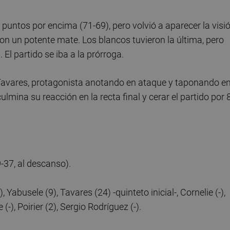
 puntos por encima (71-69), pero volvió a aparecer la visi
con un potente mate. Los blancos tuvieron la última, pero
 El partido se iba a la prórroga.
n Tavares, protagonista anotando en ataque y taponando e
mina su reacción en la recta final y cerar el partido por 
37, al descanso).
abusele (9), Tavares (24) -quinteto inicial-, Cornelie (-),
(-), Poirier (2), Sergio Rodríguez (-).