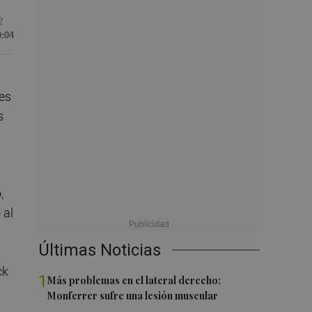
2
9:04
tes
s
,
 al
Últimas Noticias
ck
1
Más problemas en el lateral derecho:
Monferrer sufre una lesión muscular