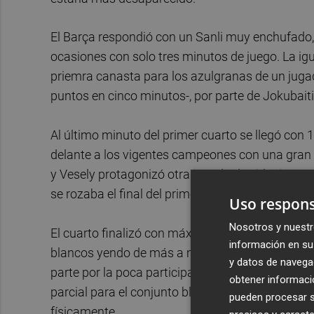
El Barça respondió con un Sanli muy enchufado, 
ocasiones con solo tres minutos de juego. La igua
priemra canasta para los azulgranas de un jugad
puntos en cinco minutos-, por parte de Jokubaiti
Al último minuto del primer cuarto se llegó con 1
delante a los vigentes campeones con una gran c
y Vesely protagonizó otra jugada de videojue
se rozaba el final del primer parcial.
Uso respons
Nosotros y nuestr
El cuarto finalizó con máxima igualdad (15-15), 
información en su 
blancos yendo de más a menos. En el segundo cua
y datos de navega
parte por la poca participación de Deck. Solo d
obtener informació
parcial para el conjunto blanco, errando demasi
pueden procesar su
físicamente.