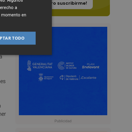
 web. Algunos
¡Quiero suscribirme!
derecho a
ier momento en
os
PTAR TODO
ra
nes
n
mer