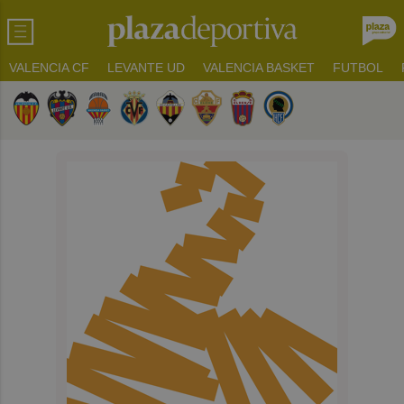
VALENCIA CF
LEVANTE UD
VALENCIA BASKET
FUTBOL