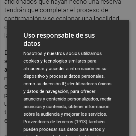
aficionados que hayan hecho una reserva
tendrán que completar el proceso de
confirmación y seleccionar una localidad
concreta para conseguir la entrada final con
Uso responsable de sus
la que se podrá acceder al Gran Premio.
datos
De hecho, hasta que las autoridades
Nosotros y nuestros socios utilizamos
sanitarias no determinen las condiciones de
cookies y tecnologías similares para
acceso para la celebración del Gran Premio,
almacenar y acceder a información en su
dispositivo y procesar datos personales,
no se podrá establecer el aforo definitivo del
como su dirección IP, identificadores únicos
evento. Por este motivo, los aficionados solo
y datos de navegación, para ofrecer
podrán confirmar su reserva y elegir su
anuncios y contenido personalizados, medir
ubicación definitiva a partir del 21 de octubre,
anuncios y contenido, obtener información
tres semanas antes de la celebración del
sobre la audiencia y mejorar los servicios.
evento.
Proveedores de terceros (1913)
también
pueden procesar sus datos para estos y