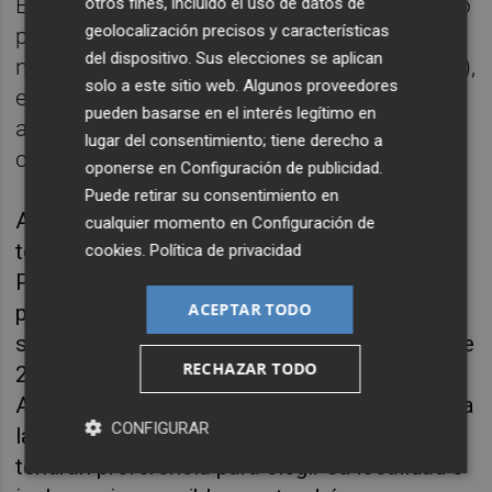
En caso de que el aforo finalmente aprobado
otros fines, incluido el uso de datos de
geolocalización precisos y características
por las autoridades sanitarias sea inferior al
del dispositivo. Sus elecciones se aplican
número de entradas vendidas (o reservadas),
solo a este sitio web. Algunos proveedores
el Circuit devolverá su importe a los
pueden basarse en el interés legítimo en
aficionados empezando por los últimos en
lugar del consentimiento; tiene derecho a
comprar.
oponerse en
Configuración de publicidad
.
Puede retirar su consentimiento en
Aproximadamente 10.000 aficionados tienen
cualquier momento en
Configuración de
todavía en su poder las entradas del Gran
cookies
.
Política de privacidad
Premio desde el año pasado, ya que optaron
ACEPTAR TODO
por no solicitar la devolución del importe de
sus entradas correspondientes a la edición de
RECHAZAR TODO
2020 que debió celebrarse a puerta cerrada.
A la espera de determinar el aforo final junto a
CONFIGURAR
las autoridades sanitarias, estos aficionados
tendrán preferencia para elegir su localidad e