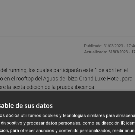
Publicado: 31/03/2023 ·
17:4
Actualizado: 31/03/2023 · 1
l running, los cuales participarán este 1 de abril en el
 en el rooftop del Aguas de Ibiza Grand Luxe Hotel, para
re la sexta edición de la prueba ibicenca.
 sigue creciendo en número de inscripciones, participació
able de sus datos
uestras fronteras y en aumento de su impacto económico.
os socios utilizamos cookies y tecnologías similares para almacena
dispositivo y procesar datos personales, como su dirección IP, iden
der escuchar las impresiones de cada uno de ellos, poca
ción, para ofrecer anuncios y contenido personalizados, medir anun