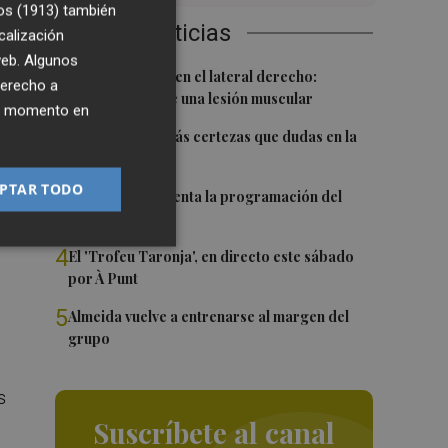
os (1913)
también
Últimas Noticias
calización
 web. Algunos
1
Más problemas en el lateral derecho:
derecho a
Monferrer sufre una lesión muscular
ier momento en
,
2
Awa Fam deja más certezas que dudas en la
WNBA
PTAR TODO
3
El Valencia presenta la programación del
Trofeu Taronja
4
El 'Trofeu Taronja', en directo este sábado
por À Punt
5
Almeida vuelve a entrenarse al margen del
grupo
s
Suscríbete al canal