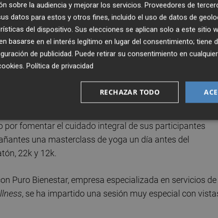
 cual podrán disfrutar de un ambiente inmejorable bajo unas
n sobre la audiencia y mejorar los servicios.
Proveedores de tercer
ara siempre.
s datos para estos y otros fines, incluido el uso de datos de geolo
rísticas del dispositivo. Sus elecciones se aplican solo a este sitio
 basarse en el interés legítimo en lugar del consentimiento; tiene 
res de la talla del atleta olímpico Dani Mateo, de Paula y
guración de publicidad
. Puede retirar su consentimiento en cualqu
sa Melilli, la argentina Fedra Aldana, el chileno Carlos Martín
cookies
.
Política de privacidad
 Bertotto y la británica Augusté Agustinaité.
RECHAZAR TODO
ACE
STAR.
 por fomentar el cuidado integral de sus participantes
pañantes una masterclass de yoga un día antes del
atón, 22k y 12k.
on Puro Bienestar, empresa especializada en servicios de
llness
, se ha impartido una sesión muy especial con vista