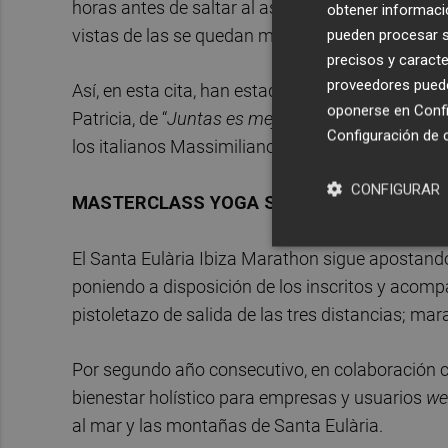
horas antes de saltar al asfalto ibicenco, en el
obtener informació
vistas de las se quedan marcadas en la retina p
pueden procesar su
precisos y caracte
proveedores pueden
Así, en esta cita, han estado presentes competido
oponerse en
Confi
Patricia, de “
Juntas es mejor
”, Sergio Turull, Eli
Configuración de 
los italianos Massimiliano Andrea Milani, Cosimo
CONFIGURAR
MASTERCLASS YOGA SUNSET PURO BIENE
El Santa Eulària Ibiza Marathon sigue apostando
poniendo a disposición de los inscritos y acom
pistoletazo de salida de las tres distancias; mar
Por segundo año consecutivo, en colaboración c
bienestar holístico para empresas y usuarios
we
al mar y las montañas de Santa Eulària.