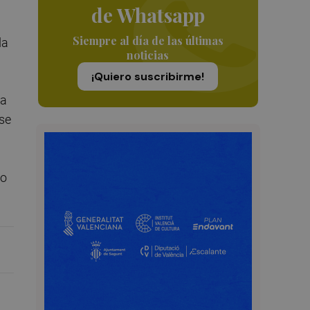
de Whatsapp
Siempre al día de las últimas
da
noticias
¡Quiero suscribirme!
ra
 se
po