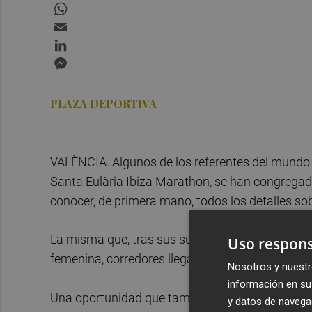
WhatsApp
Email
LinkedIn
Messenger
PLAZA DEPORTIVA
VALÈNCIA. Algunos de los referentes del mundo de
Santa Eulària Ibiza Marathon, se han congregado
conocer, de primera mano, todos los detalles sob
La misma que, tras sus sucesivas celebraciones,
Uso respons
femenina, corredores llegados desde fuera de n
Nosotros y nuestr
información en su 
Una oportunidad que también ha servido para po
y datos de navega