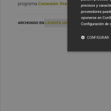
programa
Conexión Orellut
de esta casa, entr
precisos y caracte
proveedores pueden
oponerse en
Confi
ARCHIVADO EN
LEVANTE UD
PLAZA GRANOTA
Configuración de 
CONFIGURAR