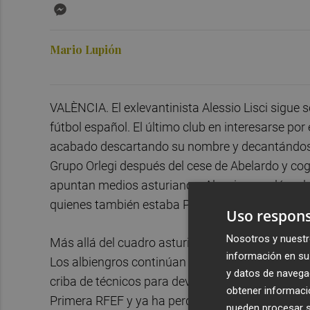
Messenger
Mario Lupión
VALÈNCIA. El exlevantinista Alessio Lisci sigue 
fútbol español. El último club en interesarse por 
acabado descartando su nombre y decantándose 
Grupo Orlegi después del cese de Abelardo y cog
apuntan medios asturianos. Alessio se coló en la
quienes también estaba Paco Jémez.
Uso respons
Nosotros y nuestr
Más allá del cuadro asturiano, el exentrenador de
información en su 
Los albiengros continúan con Jim como entrenador
y datos de navega
criba de técnicos para devolver al equipo a Segu
obtener informació
Primera RFEF y ya ha perdido el liderato en fav
pueden procesar su