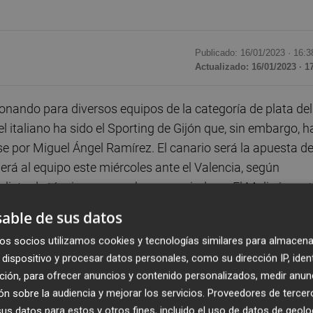
Publicado: 16/01/2023 ·
16:3
Actualizado: 16/01/2023 · 1
sonando para diversos equipos de la categoría de plata del
el italiano ha sido el Sporting de Gijón que, sin embargo, h
por Miguel Ángel Ramírez. El canario será la apuesta de
erá al equipo este miércoles ante el Valencia, según
 lista de técnicos que se han manejado en El Molinón, ent
able de sus datos
os socios utilizamos cookies y tecnologías similares para almacena
l Levante tiene un interés potente, como es el del Castell
dispositivo y procesar datos personales, como su dirección IP, iden
 interino tras el despeido de Torrecilla, y continúan en 
ción, para ofrecer anuncios y contenido personalizados, medir anun
nda. El Castellón es uno de los punteros del Grupo 2 de la
n sobre la audiencia y mejorar los servicios.
Proveedores de tercer
or del Eldense. Tal y como adelantó la pasada semana el
s datos para estos y otros fines, incluido el uso de datos de geolo