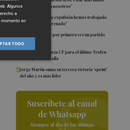
1
con el club y con nosotros”
 web. Algunos
derecho a
2
Pepelu: "Hasta la expulsión hemos trabajado
ier momento en
como hemos entrenado"
3
Kiat Lim preside por primera vez un partido
en Mestalla
PTAR TODO
4
El once del Valencia CF para el último Trofeu
Taronja de Mestalla
5
Jorge Martín suma su tercera victoria 'sprint'
del año y es más líder
Suscríbete al canal
de Whatsapp
Siempre al día de las últimas